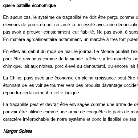
quelle bataille économique
En aucun cas, le système de traçabilité ne doit être perçu comme du
éleveurs de porcs en ont réclamé la nécessité avec une dénonciation
pas avoir à prouver constamment leur fiabilité. Ne pas avoir, à san
En matière agroalimentaire notamment, un marché à très fort potenti
En effet, au début du mois de mai, le journal Le Monde publiait l’e
pour être revendus comme de la viande fraîche sur les marchés locau
chimique, lait aux nitrites, porc élevé au clenbutérol, ou encore lait 
La Chine, pays avec une économie en pleine croissance peut être
étonnant de les voir se tourner vers des produits davantage occide
répondra certainement à cette logique.
La traçabilité peut et devrait être envisagée comme une arme de défe
pouvoir être utilisée comme une arme de conquête de parts de march
caractère irréprochable de notre système et donc la fiabilité de ses p
Margot Spiess