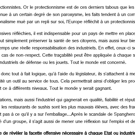
tectionnistes. Or le protectionnisme est de ces derniers tabous que le
rvenue à un certain degré de son paroxysme, les faits tendent à un co
ionalisme mué par un repli sur soi, l’Europe réfléchit à un protectionn
ensives réfléchies, il est indispensable pour un pays de mettre en plac
ut simplement préserver la santé de ses citoyens, mais aussi leur bie
 une réelle responsabilisation des industriels. En effet, ceux-ci s
 cas de non-respect. Cette traçabilité peut être appliquée à chaque se
 industriels de défense ou les jouets. Tout le monde est concerné.
t donc tout à fait logique, qu’à l’aide du législateur, ils s’attachent à
ilité un outil au service de tous. Cela permettrait ainsi d’obliger les pr
t ce à différents niveaux. Tout le monde y serait gagnant.
s, mais aussi l’industriel qui gagnerait en qualité, fiabilité et répu
les restaurants de sushis sont les plus mauvais élèves, avec des f
 pas à ce qu’il y a sur l’emballage…Après le scandale de Spanghero,
 d’un groupe, il s’agit aussi de mener une réflexion sur l’emploi et
tre de révéler la facette offensive nécessaire à chaque Etat ou industr