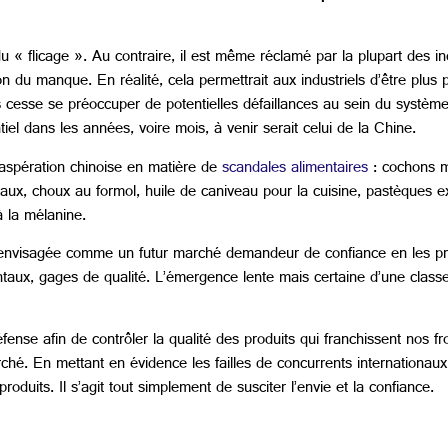
 « flicage ». Au contraire, il est même réclamé par la plupart des in
 du manque. En réalité, cela permettrait aux industriels d’être plus 
s cesse se préoccuper de potentielles défaillances au sein du système
el dans les années, voire mois, à venir serait celui de la Chine.
xaspération chinoise en matière de
scandales alimentaires
: cochons m
x, choux au formol, huile de caniveau pour la cuisine, pastèques expl
à la mélanine.
 envisagée comme un futur marché demandeur de confiance en les pro
ntaux, gages de qualité. L’émergence lente mais certaine d’une clas
nse afin de contrôler la qualité des produits qui franchissent nos fron
é. En mettant en évidence les failles de concurrents internationaux, 
roduits. Il s’agit tout simplement de susciter l’envie et la confiance.