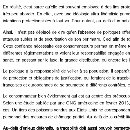
En réalité, c’est parce qu’elle est souvent employée à des fins pro
très peu aborder. En effet, avec une idéologie ultra-libéraliste pa
intentions protectionnistes à tout va. Pour autant, au-delà d’un nat
Ainsi, il n’est pas déplacé de dire qu’en l’absence de politiques off
attaques subies et de sécurisation de son périmètre. Ceci afin de to
Cette confiance nécessaire des consommateurs permet en même temps
différentes règlementations et voient leur responsabilité engagée en
santé, en passant par le luxe, la grande distribution, ou encore les
Le politique a la responsabilité de veiller à sa population. Il apparaî
de protection et obligations de justification, qui feraient de la traçab
françaises et européennes de se soumettre à différents contrôles, e
Le consommateur bien évidemment qui est au centre des préoccupation
Selon une étude publiée par une ONG américaine en février 2013, 
cas. Un tiers des poissons vendus aux Etats-Unis ne correspondent
personnel des mesures de chômage partiel. Au-delà de la crédibilité
Au-delà d’enjeux défensifs, la traçabilité doit aussi pouvoir permet