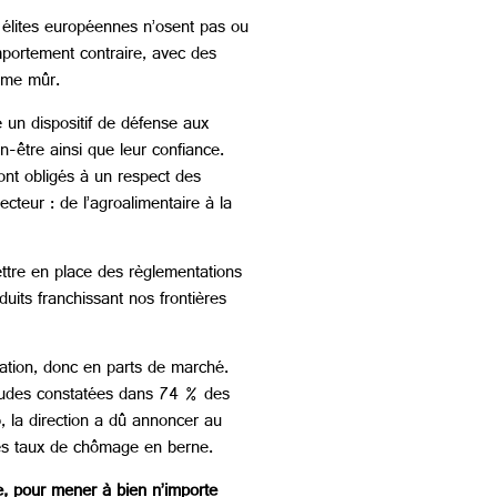
s élites européennes n’osent pas ou
mportement contraire, avec des
isme mûr.
e un dispositif de défense aux
n-être ainsi que leur confiance.
ont obligés à un respect des
cteur : de l’agroalimentaire à la
 mettre en place des règlementations
oduits franchissant nos frontières
tation, donc en parts de marché.
raudes constatées dans 74 % des
 la direction a dû annoncer au
 des taux de chômage en berne.
ie, pour mener à bien n’importe