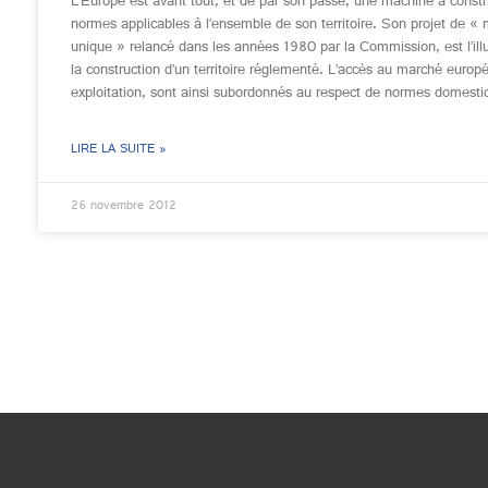
L’Europe est avant tout, et de par son passé, une machine à constr
normes applicables à l’ensemble de son territoire. Son projet de «
unique » relancé dans les années 1980 par la Commission, est l’illu
la construction d’un territoire réglementé. L’accès au marché europ
exploitation, sont ainsi subordonnés au respect de normes domesti
LIRE LA SUITE »
26 novembre 2012