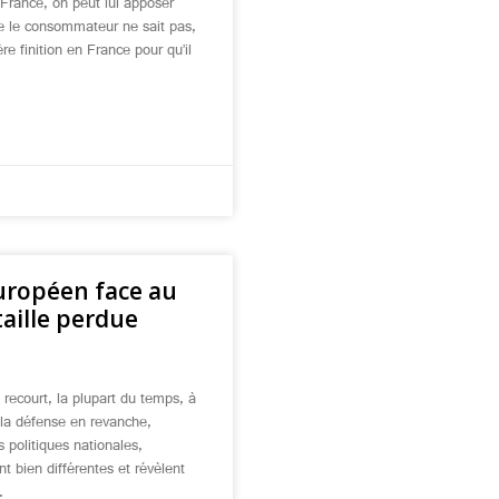
 France, on peut lui apposer
ue le consommateur ne sait pas,
ière finition en France pour qu’il
uropéen face au
aille perdue
 recourt, la plupart du temps, à
 la défense en revanche,
s politiques nationales,
 bien différentes et révèlent
.