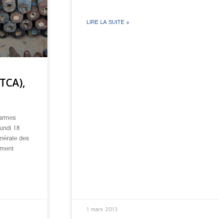
LIRE LA SUITE »
(TCA),
 armes
lundi 18
énérale des
ement
1 mars 2013