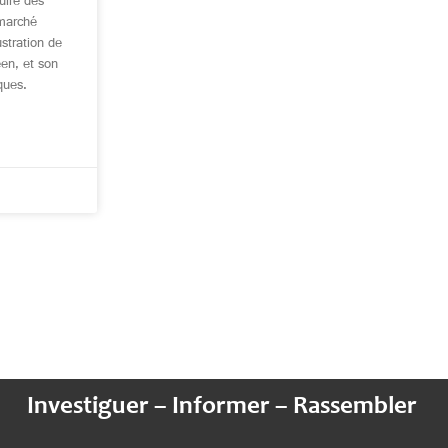
uire des
 marché
stration de
éen, et son
ques.
Investiguer – Informer – Rassembler