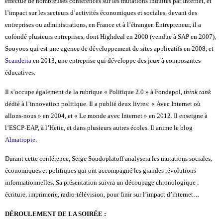
effectue de nombreuses conférences sur les mutations induites par Internet, et
l’impact sur les secteurs d’activités économiques et sociales, devant des
entreprises ou administrations, en France et à l’étranger. Entrepreneur, il a
cofondé plusieurs entreprises, dont Highdeal en 2000 (vendue à SAP en 2007),
Sooyoos qui est une agence de développement de sites applicatifs en 2008, et
Scanderia
en 2013, une entreprise qui développe des jeux à composantes
éducatives.
Il s’occupe également de la rubrique « Politique 2.0 » à Fondapol,
think tank
dédié à l’innovation politique. Il a publié deux livres: « Avec Internet où
allons-nous » en 2004, et « Le monde avec Internet » en 2012. Il enseigne à
l’ESCP-EAP, à l’Hetic, et dans plusieurs autres écoles. Il anime le blog
Almatropie
.
Durant cette conférence, Serge Soudoplatoff analysera les mutations sociales,
économiques et politiques qui ont accompagné les grandes révolutions
informationnelles. Sa présentation suivra un découpage chronologique :
écriture, imprimerie, radio-télévision, pour finir sur l’impact d’internet…
DÉROULEMENT DE LA SOIRÉE :