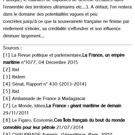
Pacifique, le maintien de capacités de défense crédibles dans
l’ensemble des territoires ultramarins etc…). A défaut, l’on restera
dans le domaine des potentialités vagues et peu
concrètes jusqu’à ce que la souveraineté française ne finisse par
réellement s’étioler, sa crédibilité s’effondrer et son influence
diminuer largement…
Sources :
[1] La Revue politique et parlementaire,
La France, un empire
maritime
n°1077, 04 Décembre 2015
[2] Ibid
[3] Ibidem
[4] Sénat, Rapport n° 430 (2013-2014)
[5] Ibid
[6] Ambassade de France à Madagascar
[7] Le Monde, Idées,
La France : géant maritime de demain
29/11/2011
[8] Le Figaro, Economie,
Ces îlots français du bout du monde
convoités pour leur pétrole
21/07/2014