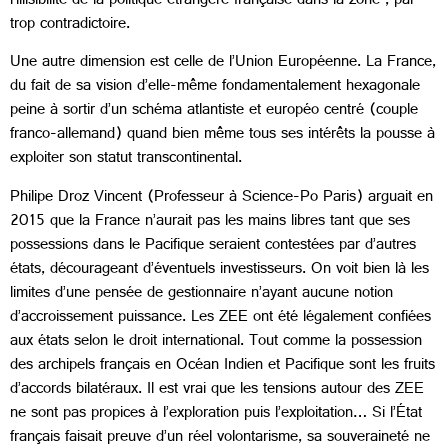
l’illisibilité de la politique étrangère française dans la zone ; par
trop contradictoire.
Une autre dimension est celle de l’Union Européenne. La France,
du fait de sa vision d’elle-même fondamentalement hexagonale
peine à sortir d’un schéma atlantiste et européo centré (couple
franco-allemand) quand bien même tous ses intérêts la pousse à
exploiter son statut transcontinental.
Philipe Droz Vincent (Professeur à Science-Po Paris) arguait en
2015 que la France n’aurait pas les mains libres tant que ses
possessions dans le Pacifique seraient contestées par d’autres
états, décourageant d’éventuels investisseurs. On voit bien là les
limites d’une pensée de gestionnaire n’ayant aucune notion
d’accroissement puissance. Les ZEE ont été légalement confiées
aux états selon le droit international. Tout comme la possession
des archipels français en Océan Indien et Pacifique sont les fruits
d’accords bilatéraux. Il est vrai que les tensions autour des ZEE
ne sont pas propices à l’exploration puis l’exploitation… Si l’État
français faisait preuve d’un réel volontarisme, sa souveraineté ne