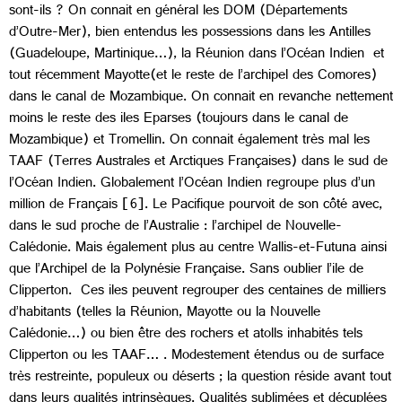
sont-ils ? On connait en général les DOM (Départements
d’Outre-Mer), bien entendus les possessions dans les Antilles
(Guadeloupe, Martinique…), la Réunion dans l’Océan Indien et
tout récemment Mayotte(et le reste de l’archipel des Comores)
dans le canal de Mozambique. On connait en revanche nettement
moins le reste des iles Eparses (toujours dans le canal de
Mozambique) et Tromellin. On connait également très mal les
TAAF (Terres Australes et Arctiques Françaises) dans le sud de
l’Océan Indien. Globalement l’Océan Indien regroupe plus d’un
million de Français [6]. Le Pacifique pourvoit de son côté avec,
dans le sud proche de l’Australie : l’archipel de Nouvelle-
Calédonie. Mais également plus au centre Wallis-et-Futuna ainsi
que l’Archipel de la Polynésie Française. Sans oublier l’ile de
Clipperton. Ces iles peuvent regrouper des centaines de milliers
d’habitants (telles la Réunion, Mayotte ou la Nouvelle
Calédonie…) ou bien être des rochers et atolls inhabités tels
Clipperton ou les TAAF… . Modestement étendus ou de surface
très restreinte, populeux ou déserts ; la question réside avant tout
dans leurs qualités intrinsèques. Qualités sublimées et décuplées