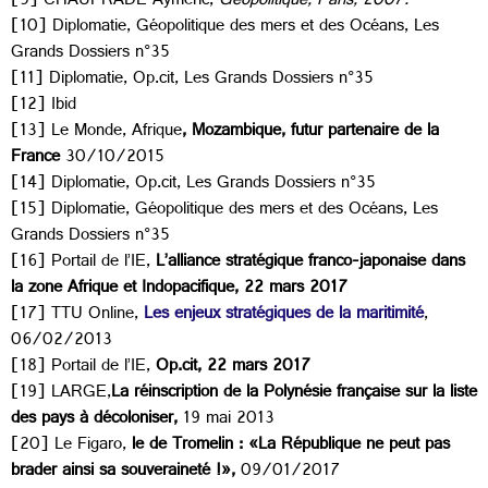
[9] CHAUPRADE Aymeric,
Géopolitique, Paris, 2007.
[10] Diplomatie, Géopolitique des mers et des Océans, Les
Grands Dossiers n°35
[11] Diplomatie, Op.cit, Les Grands Dossiers n°35
[12] Ibid
[13] Le Monde, Afrique
, Mozambique, futur partenaire de la
France
30/10/2015
[14] Diplomatie, Op.cit, Les Grands Dossiers n°35
[15] Diplomatie, Géopolitique des mers et des Océans, Les
Grands Dossiers n°35
[16] Portail de l’IE,
L’alliance stratégique franco-japonaise dans
la zone Afrique et Indopacifique, 22 mars 2017
[17] TTU Online,
Les enjeux stratégiques de la maritimité
,
06/02/2013
[18] Portail de l’IE,
Op.cit, 22 mars 2017
[19] LARGE,
La réinscription de la Polynésie française sur la liste
des pays à décoloniser,
19 mai 2013
[20] Le Figaro,
le de Tromelin : «La République ne peut pas
brader ainsi sa souveraineté !»,
09/01/2017