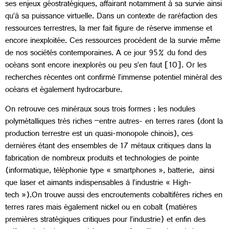
ses enjeux géostratégiques, affairant notamment à sa survie ainsi
qu’à sa puissance virtuelle. Dans un contexte de raréfaction des
ressources terrestres, la mer fait figure de réserve immense et
encore inexploitée. Ces ressources procèdent de la survie même
de nos sociétés contemporaines. A ce jour 95% du fond des
océans sont encore inexplorés ou peu s’en faut [10]. Or les
recherches récentes ont confirmé l’immense potentiel minéral des
océans et également hydrocarbure.
On retrouve ces minéraux sous trois formes : les nodules
polymétalliques très riches –entre autres- en terres rares (dont la
production terrestre est un quasi-monopole chinois), ces
dernières étant des ensembles de 17 métaux critiques dans la
fabrication de nombreux produits et technologies de pointe
(informatique, téléphonie type « smartphones », batterie, ainsi
que laser et aimants indispensables à l’industrie « High-
tech »).On trouve aussi des encroutements cobaltiféres riches en
terres rares mais également nickel ou en cobalt (matiéres
premières stratégiques critiques pour l’industrie) et enfin des