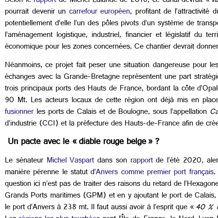
Selon le
rapport
de Michel Lalande de 2018, ce canal devrait
« v
pourrait devenir un
carrefour européen
, profitant de l’attractivité 
potentiellement d’elle l’un des pôles pivots d’un système de transp
l’aménagement logistique, industriel, financier et législatif du t
économique pour les zones concernées. Ce chantier devrait donne
Néanmoins, ce projet fait peser une situation dangereuse pour le
échanges avec la Grande-Bretagne représentent une part stratégi
trois principaux ports des Hauts de France, bordant la côte d’Opa
90 Mt. Les acteurs locaux de cette région ont déjà mis en plac
fusionner
les ports de Calais et de Boulogne, sous l’appellation
Ca
d’industrie (CCI) et la préfecture des Hauts-de-France afin de crée
Un pacte avec le « diable rouge belge » ?
Le sénateur
Michel Vaspart
dans son
rapport
de l’été 2020, aler
manière pérenne le statut d’
Anvers comme premier port français
.
question ici n’est pas de traiter des raisons du retard de l’Hexagon
Grands Ports maritimes (GPM) et en y ajoutant le port de Calais,
le port d’Anvers à 238 mt. Il faut aussi avoir à l’esprit que «
40 % d