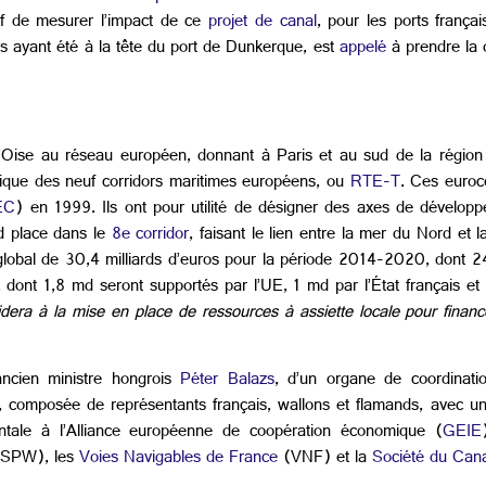
if de mesurer l’impact de ce
projet de canal
, pour les ports françai
rs ayant été à la tête du port de Dunkerque, est
appelé
à prendre la d
e l’Oise au réseau européen, donnant à Paris et au sud de la régi
ique des neuf corridors maritimes européens, ou
RTE-T
. Ces euroc
EC
) en 1999. Ils ont pour utilité de désigner des axes de dévelop
 place dans le
8e corridor
, faisant le lien entre la mer du Nord et
lobal de 30,4 milliards d’euros pour la période 2014-2020, dont 2
ont 1,8 md seront supportés par l’UE, 1 md par l’État français et un 
aidera à la mise en place de ressources à assiette locale pour financer
ncien ministre hongrois
Péter Balazs
, d’un organe de coordinatio
, composée de représentants français, wallons et flamands, avec un
ntale à l’Alliance européenne de coopération économique (
GEIE
SPW), les
Voies Navigables de France
(VNF) et la
Société du Can