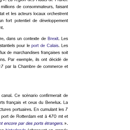
rg
». La région des Hauts de France
millions de consommateurs, faisant
at et les acteurs locaux orchestrent
t un fort potentiel de développement
t.
eure, dans un contexte de
Brexit
. Les
tantiels pour le
port de Calais
. Les
ux de marchandises françaises soit
ns. Par exemple, ils ont décidé de
17 par la Chambre de commerce et
 canal. Ce scénario confirmerait de
orts français et ceux du Benelux. La
uctures portuaires. En cumulant les 7
 port de Rotterdam est à 470 mt et
ent encore par des ports étrangers.
».