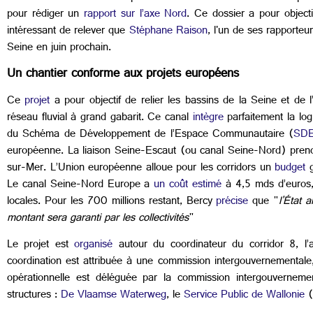
pour rédiger un
rapport sur l’axe Nord
. Ce dossier a pour object
intéressant de relever que
Stéphane Raison
, l'un de ses rapporteu
Seine en juin prochain.
Un chantier conforme aux projets européens
Ce
projet
a pour objectif de relier les bassins de la Seine et d
réseau fluvial à grand gabarit. Ce canal
intègre
parfaitement la log
du Schéma de Développement de l’Espace Communautaire (
SD
européenne. La liaison Seine-Escaut (ou canal Seine-Nord) prend
sur-Mer. L’Union européenne alloue pour les corridors un
budget
g
Le canal Seine-Nord Europe a
un coût estimé
à 4,5 mds d’euros, d
locales. Pour les 700 millions restant, Bercy
précise
que "
l'État 
montant sera garanti par les collectivités
"
Le projet est
organisé
autour du coordinateur du corridor 8, l’a
coordination est attribuée à une commission intergouvernementale
opérationnelle est déléguée par la commission intergouverneme
structures :
De Vlaamse Waterweg
, le
Service Public de Wallonie
(