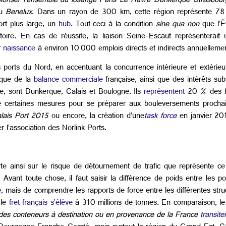
aloriser l’ensemble du losange Paris-Le Havre-Dunkerque-Strasbou
du
Benelux
. Dans un rayon de 300 km, cette région représente 78 
ort plus large, un
hub
. Tout ceci à la condition
sine qua non
que l’Ét
erritoire. En cas de réussite, la liaison Seine-Escaut représenterai
r
naissance
à environ 10 000 emplois directs et indirects annuellemen
s ports du Nord, en accentuant la concurrence intérieure et extéri
que de la
balance commerciale
française, ainsi que des intérêts subs
le, sont Dunkerque, Calais et Boulogne. Ils
représentent
20 % des fl
e certaines mesures pour se préparer aux bouleversements prochai
lais Port 2015
ou encore, la création d’une
task force
en janvier 20
r l’association des Norlink Ports.
te ainsi sur le risque de détournement de trafic que représente ce
 Avant toute chose, il faut saisir la différence de poids entre les p
e, mais de comprendre les rapports de force entre les différentes str
 le
fret français s’élève
à 310 millions de tonnes. En comparaison, le
es conteneurs à destination ou en provenance de la France
transit