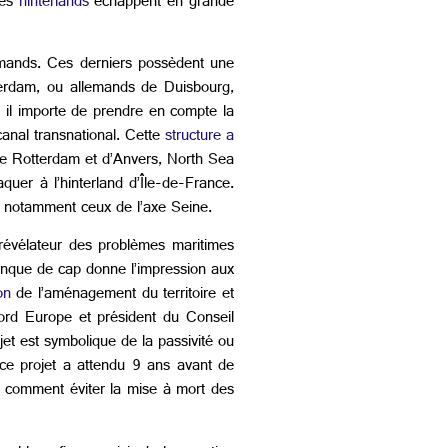
es
hinterlands
échappent en grande
lemands. Ces derniers possèdent une
terdam, ou allemands de Duisbourg,
, il importe de prendre en compte la
anal transnational. Cette
structure a
 de Rotterdam et d’Anvers, North Sea
quer à l’hinterland d’Île-de-France.
et notamment ceux de l’axe Seine.
 révélateur des problèmes maritimes
 manque de cap donne l’impression aux
on
de l’aménagement du territoire et
ord Europe et président du Conseil
ojet est symbolique de la passivité ou
, ce projet a attendu 9 ans avant de
e comment éviter la mise à mort des