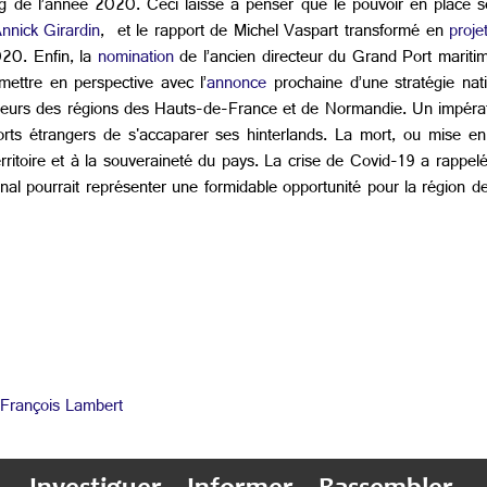
ng de l’année 2020. Ceci laisse à penser que le pouvoir en place se
nnick Girardin
, et le rapport de Michel Vaspart transformé en
projet
0. Enfin, la
nomination
de l’ancien directeur du Grand Port marit
ttre en perspective avec l’
annonce
prochaine d’une stratégie nati
es acteurs des régions des Hauts-de-France et de Normandie. Un impérati
orts étrangers de s'accaparer ses hinterlands. La mort, ou mise e
erritoire et à la souveraineté du pays. La crise de Covid-19 a rappelé
nal pourrait représenter une formidable opportunité pour la région 
 François Lambert