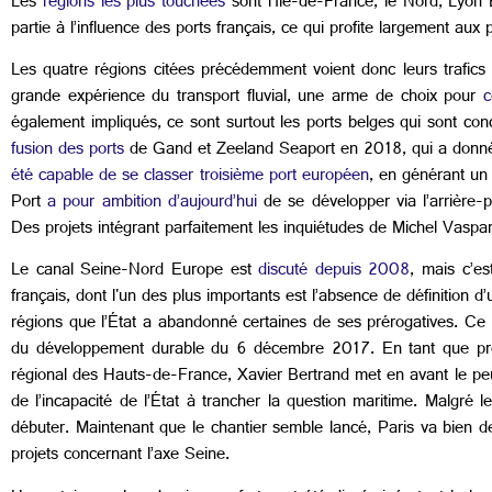
Les
régions les plus touchées
sont l’Île-de-France, le Nord, Lyo
partie à l’influence des ports français, ce qui profite largement aux
Les quatre régions citées précédemment voient donc leurs trafics
grande expérience du transport fluvial, une arme de choix pour
co
également impliqués, ce sont surtout les ports belges qui sont con
fusion des ports
de Gand et Zeeland Seaport en 2018, qui a donn
été capable de se classer troisième port européen
, en générant un 
Port
a pour ambition d’aujourd’hui
de se développer via l’arrière-p
Des projets intégrant parfaitement les inquiétudes de Michel Vaspar
Le canal Seine-Nord Europe est
discuté depuis 2008
, mais c’e
français, dont l'un des plus importants est l’absence de définition
régions que l’État a abandonné certaines de ses prérogatives. C
du développement durable du 6 décembre 2017. En tant que prés
régional des Hauts-de-France, Xavier Bertrand met en avant le peu
de l’incapacité de l’État à trancher la question maritime. Malgré
débuter. Maintenant que le chantier semble lancé, Paris va bien d
projets concernant l’axe Seine.