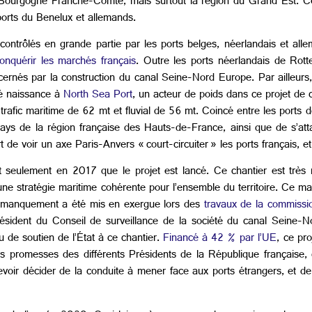
n Bourgogne Franche-Comté, mais surtout la région du Grand Est. C
 ports du Benelux et allemands.
 contrôlés en grande partie par les ports belges, néerlandais et al
nquérir les marchés français
. Outre les ports néerlandais de Rot
cernés par la construction du canal Seine-Nord Europe. Par ailleurs
é naissance à
North Sea Port
, un acteur de poids dans ce projet de c
trafic maritime de 62 mt et fluvial de 56 mt. Coincé entre les ports
ays de la région française des Hauts-de-France, ainsi que de s’atta
t de voir un axe Paris-Anvers « court-circuiter » les ports français, 
st seulement en 2017 que le projet est lancé. Ce chantier est très
 d’une stratégie maritime cohérente pour l’ensemble du territoire. Ce
e manquement a été mis en exergue lors des
travaux de la commissi
ident du Conseil de surveillance de la société du canal Seine-N
 de soutien de l’État à ce chantier.
Financé à 42 % par l’UE
, ce pr
 les promesses des différents Présidents de la République française
evoir décider de la conduite à mener face aux ports étrangers, et d