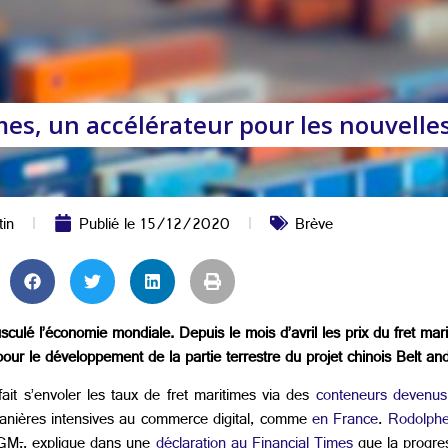
mes, un accélérateur pour les nouvelles
in
Publié le
15/12/2020
Brève
lé l’économie mondiale. Depuis le mois d’avril les prix du fret mari
ur le développement de la partie terrestre du projet chinois Belt and
t s’envoler les taux de fret maritimes via des
conteneurs devenus
manières intensives au commerce digital, comme
en France
.
Rodolph
CGM
,
,
explique dans une
déclaration au Financial Times
que la progres