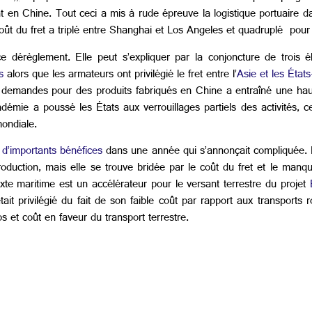
t en Chine. Tout ceci a mis à rude épreuve la logistique portuaire 
oût du fret a triplé entre Shanghai et Los Angeles
et quadruplé
pour 
 dérèglement. Elle peut s’expliquer par la conjoncture de trois é
s
alors que les armateurs ont privilégié le fret entre l’
Asie et les État
demandes pour des produits fabriqués en Chine a entraîné une haus
ndémie a poussé les États aux verrouillages partiels des activités, c
mondiale.
 d’importants bénéfices
dans une année qui s’annonçait compliquée. P
uction, mais elle se trouve bridée par le coût du fret et le manque
te maritime est un accélérateur pour le versant terrestre du projet
B
it privilégié du fait de son faible coût par rapport aux transports rou
s et coût en faveur du transport terrestre.