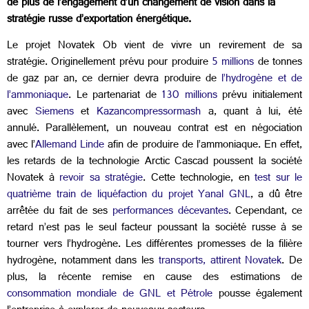
de plus de l’engagement d’un changement de vision dans la
stratégie russe d’exportation énergétique.
Le projet Novatek Ob vient de vivre un revirement de sa
stratégie. Originellement prévu pour produire
5 millions
de tonnes
de gaz par an, ce dernier devra produire de
l’hydrogène et de
l’ammoniaque
. Le partenariat de
130 millions
prévu initialement
avec
Siemens
et
Kazancompressormash
a, quant à lui, été
annulé. Parallèlement, un nouveau contrat est en négociation
avec l’
Allemand Linde
afin de produire de l’ammoniaque. En effet,
les retards de la technologie Arctic Cascad poussent la société
Novatek à
revoir sa stratégie
. Cette technologie, en
test sur le
quatrième train de liquéfaction du projet Yanal GNL
, a dû être
arrêtée du fait de ses
performances décevantes
. Cependant, ce
retard n’est pas le seul facteur poussant la société russe à se
tourner vers l’hydrogène. Les différentes promesses de la filière
hydrogène, notamment dans les
transports, attirent Novatek
. De
plus, la récente remise en cause des estimations de
consommation mondiale de GNL et Pétrole
pousse également