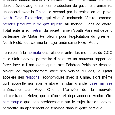
la scène internationale. En parallèle, l'Iran et le Qatar ont tous
deux prévu d’augmenter leur production de gaz. Le premier via
un accord avec la
Chine
, le second par la réalisation du projet
North Field Expansion
, qui vise à maintenir l’émirat comme
premier producteur de gaz liquéfié
au monde. Dans ce cadre,
Total suite à son
retrait
du projet iranien South Pars est devenu
partenaire de Qatar Petroleum pour l’exploitation du gisement
North Field, tout comme la major américaine ExxonMobil.
Le retour à la
normale
des relations entre les membres du GCC
et le Qatar devrait permettre d’instaurer un nouveau rapport de
force face à l’Iran alors qu’un axe Téhéran-Pékin se dessine.
Malgré ce rapprochement avec ses voisins du golf, le Qatar
accélère ses
relations
économiques avec la Chine, alors même
qu’il accueille sur son territoire la plus grande
base militaire
américaine au Moyen-Orient. L’arrivée de la nouvelle
administration Biden, qui a d’ores et déjà annoncé vouloir être
plus souple
que son prédécesseur sur le sujet Iranien, devrait
permettre un apaisement de tensions dans le golfe persique.