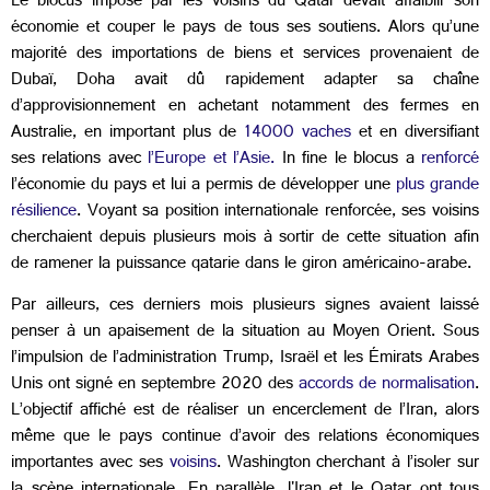
Le blocus imposé par les voisins du Qatar devait affaiblir son
économie et couper le pays de tous ses soutiens. Alors qu’une
majorité des importations de biens et services provenaient de
Dubaï, Doha avait dû rapidement adapter sa chaîne
d’approvisionnement en achetant notamment des fermes en
Australie, en important plus de
14000 vaches
et en diversifiant
ses relations avec
l’Europe et l’Asie.
In fine le blocus a
renforcé
l’économie du pays et lui a permis de développer une
plus grande
résilience
. Voyant sa position internationale renforcée, ses voisins
cherchaient depuis plusieurs mois à sortir de cette situation afin
de ramener la puissance qatarie dans le giron américaino-arabe.
Par ailleurs, ces derniers mois plusieurs signes avaient laissé
penser à un apaisement de la situation au Moyen Orient. Sous
l’impulsion de l’administration Trump, Israël et les Émirats Arabes
Unis ont signé en septembre 2020 des
accords de normalisation
.
L’objectif affiché est de réaliser un encerclement de l’Iran, alors
même que le pays continue d’avoir des relations économiques
importantes avec ses
voisins
. Washington cherchant à l’isoler sur