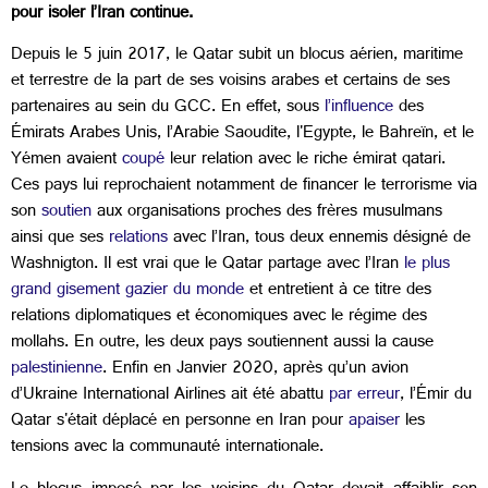
pour isoler l’Iran continue.
Depuis le 5 juin 2017, le Qatar subit un blocus aérien, maritime
et terrestre de la part de ses voisins arabes et certains de ses
partenaires au sein du GCC. En effet, sous
l’influence
des
Émirats Arabes Unis, l’Arabie Saoudite, l'Egypte, le Bahreïn, et le
Yémen avaient
coupé
leur relation avec le riche émirat qatari.
Ces pays lui reprochaient notamment de financer le terrorisme via
son
soutien
aux organisations proches des frères musulmans
ainsi que ses
relations
avec l’Iran, tous deux ennemis désigné de
Washnigton. Il est vrai que le Qatar partage avec l’Iran
le plus
grand gisement gazier du monde
et entretient à ce titre des
relations diplomatiques et économiques avec le régime des
mollahs. En outre, les deux pays soutiennent aussi la cause
palestinienne
. Enfin en Janvier 2020, après qu’un avion
d’Ukraine International Airlines ait été abattu
par erreur
, l’Émir du
Qatar s'était déplacé en personne en Iran pour
apaiser
les
tensions avec la communauté internationale.