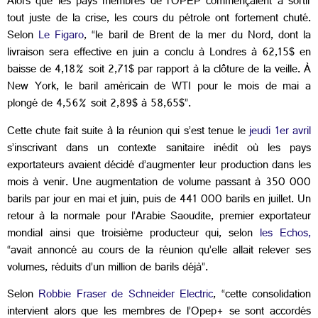
Alors que les pays membres de l’OPEP commençaient à sortir
tout juste de la crise, les cours du pétrole ont fortement chuté.
Selon
Le Figaro
, “le baril de Brent de la mer du Nord, dont la
livraison sera effective en juin a conclu à Londres à 62,15$ en
baisse de 4,18% soit 2,71$ par rapport à la clôture de la veille. À
New York, le baril américain de WTI pour le mois de mai a
plongé de 4,56% soit 2,89$ à 58,65$”.
Cette chute fait suite à la réunion qui s’est tenue le
jeudi 1er avril
s’inscrivant dans un contexte sanitaire inédit où les pays
exportateurs avaient décidé d’augmenter leur production dans les
mois à venir. Une augmentation de volume passant à 350 000
barils par jour en mai et juin, puis de 441 000 barils en juillet. Un
retour à la normale pour l’Arabie Saoudite, premier exportateur
mondial ainsi que troisième producteur qui, selon
les Echos,
“avait annoncé au cours de la réunion qu’elle allait relever ses
volumes, réduits d’un million de barils déjà”.
Selon
Robbie Fraser de Schneider Electric
, “cette consolidation
intervient alors que les membres de l’Opep+ se sont accordés