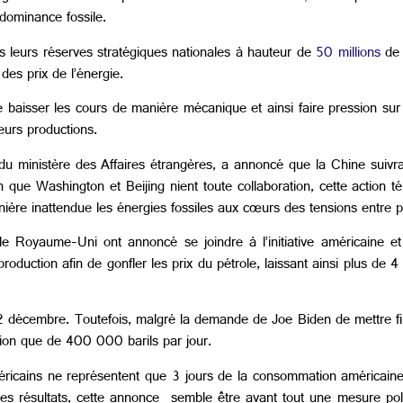
dominance fossile.
s leurs réserves stratégiques nationales à hauteur de
50 millions
de 
 des prix de l’énergie.
e baisser les cours de manière mécanique et ainsi faire pression su
leurs productions.
du ministère des Affaires étrangères, a annoncé que la Chine suivrait
n que Washington et Beijing nient toute collaboration, cette action t
ière inattendue les énergies fossiles aux cœurs des tensions entre 
le Royaume-Uni ont annoncé se joindre à l’initiative américaine et 
oduction afin de gonfler les prix du pétrole, laissant ainsi plus de 4 
décembre. Toutefois, malgré la demande de Joe Biden de mettre fin à
ction que de 400 000 barils par jour.
éricains ne représentent que 3 jours de la consommation américain
des résultats, cette annonce semble être avant tout une mesure poli