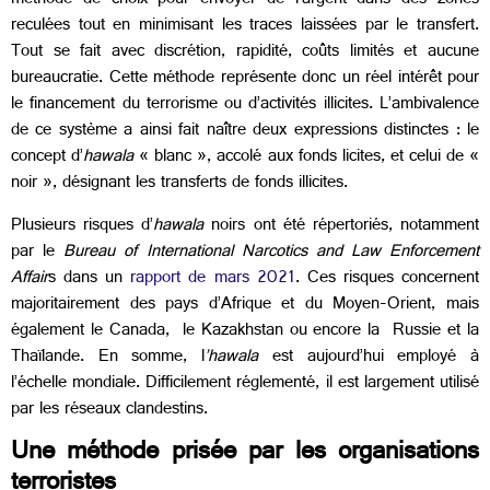
méthode de choix pour envoyer de l’argent dans des zones
reculées tout en minimisant les traces laissées par le transfert.
Tout se fait avec discrétion, rapidité, coûts limités et aucune
bureaucratie. Cette méthode représente donc un réel intérêt pour
le financement du terrorisme ou d’activités illicites. L’ambivalence
de ce système a ainsi fait naître deux expressions distinctes : le
concept d’
hawala
« blanc », accolé aux fonds licites, et celui de «
noir », désignant les transferts de fonds illicites.
Plusieurs risques d’
hawala
noirs ont été répertoriés, notamment
par le
Bureau of International Narcotics and Law Enforcement
Affair
s dans un
rapport de mars 2021
. Ces risques concernent
majoritairement des pays d’Afrique et du Moyen-Orient, mais
également le Canada, le Kazakhstan ou encore la Russie et la
Thaïlande. En somme, l
’hawala
est aujourd’hui employé à
l’échelle mondiale. Difficilement réglementé, il est largement utilisé
par les réseaux clandestins.
Une méthode prisée par les organisations
terroristes