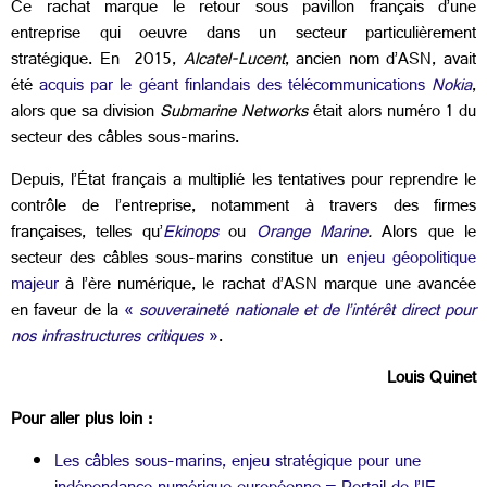
Ce rachat marque le retour sous pavillon français d’une
entreprise qui oeuvre dans un secteur particulièrement
stratégique. En 2015,
Alcatel-Lucent
, ancien nom d’ASN, avait
été
acquis par le géant finlandais des télécommunications
Nokia
,
alors que sa division
Submarine Networks
était alors numéro 1 du
secteur des câbles sous-marins.
Depuis, l’État français a multiplié les tentatives pour reprendre le
contrôle de l’entreprise, notamment à travers des firmes
françaises, telles qu’
Ekinops
ou
Orange
M
arine
.
Alors que le
secteur des câbles sous-marins constitue un
enjeu géopolitique
majeur
à l’ère numérique, le rachat d’ASN marque une avancée
en faveur de la
«
souveraineté nationale et de l’intérêt direct pour
nos infrastructures critiques
»
.
Louis Quinet
Pour aller plus loin :
Les câbles sous-marins, enjeu stratégique pour une