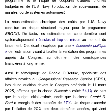
programme et le risque de coupures d’autres priorités
budgétaires de l’US Navy (production de sous-marins, de
missiles, ou de systèmes autonomes).
La sous-estimation chronique des coûts par l’US Navy
constitue un risque structurel majeur pour le programme
BBG(X)
. De facto, les estimations de cette dernière sont
systématiquement
irréalistes et trop optimistes
au moment du
lancement. Cet écart s’explique par une
«
économie politique
»
de l’estimation visant à faciliter la validation des programmes
auprès du Congrès, au détriment des conséquences
financières à long terme.
Ainsi, le témoignage de Ronald O’Rourke, spécialiste des
affaires navales au
Congressional Research Service
(CRS),
lors d’une audition devant le Congrès américain le 11 mars
2025, affirmait que la classe
Zumwalt
a coûté
54,1%
de plus
que le budget initial estimé, tandis que la classe
Gerald R.
Ford
a enregistré des surcoûts de
27%
. Un risque exacerbé
par l’inflation de 20% ces deux dernières années, qui vient