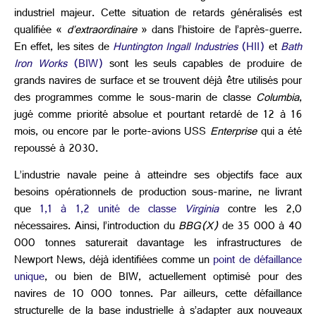
industriel majeur. Cette situation de retards généralisés est
qualifiée «
d’extraordinaire
» dans l’histoire de l’après-guerre.
En effet, les sites de
Huntington Ingall Industries
(HII)
et
Bath
Iron Works
(BIW)
sont les seuls capables de produire de
grands navires de surface et se trouvent déjà être utilisés pour
des programmes comme le sous-marin de classe
Columbia
,
jugé comme priorité absolue et pourtant retardé de 12 à 16
mois, ou encore par le porte-avions USS
Enterprise
qui a été
repoussé à 2030.
L’industrie navale peine à atteindre ses objectifs face aux
besoins opérationnels de production sous-marine, ne livrant
que
1,1 à 1,2 unité de classe
Virginia
contre les 2,0
nécessaires. Ainsi, l’introduction du
BBG(X)
de 35 000 à 40
000 tonnes saturerait davantage les infrastructures de
Newport News, déjà identifiées comme un
point de défaillance
unique
, ou bien de BIW, actuellement optimisé pour des
navires de 10 000 tonnes. Par ailleurs, cette défaillance
structurelle de la base industrielle à s’adapter aux nouveaux