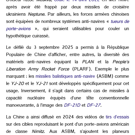
croiseur russe
Moskva
,
coulé le 14 avril 2022
en Mer Noire
après avoir été frappé par deux missiles de croisière
ukrainiens
Neptune
. Par ailleurs, les forces armées chinoises
sont équipées de nombreux systèmes anti-navires «
tueurs de
porte-avions
», qui seraient utilisables pour couler un
hypothétique cuirassé.
Le défilé du 3 septembre 2025 a permis à la République
Populaire de Chine d’afficher, entre autres, la diversité des
matériels anti-navires équipant la
PLAN
et la
People’s
Liberation Army Rocket Force
(PLARF). Exemple le plus
marquant : les
missiles balistiques anti-navire
(ASBM) comme
le
YJ-20
et le
YJ-21
sont développés spécifiquement pour cet
usage. Inversement, il s’agit dans certains cas de missiles à
capacité nucléaire équipés d’une tête conventionnelle
manoeuvrante, à l’image des
DF-21D
et
DF-27
.
La Chine a ainsi diffusé en 2024 des vidéos de
tirs d’essais
sur des cibles reproduisant le pont d’un porte-avions américain
de classe
Nimitz
. Aux ASBM, s’ajoutent les planeurs