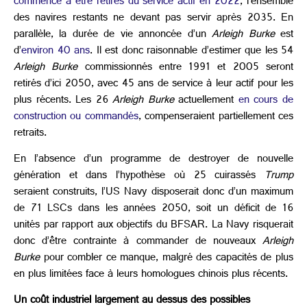
commencé à être retirés du service actif en 2022
, l’ensemble
des navires restants ne devant pas servir après 2035. En
parallèle, la durée de vie annoncée d’un
Arleigh Burke
est
d’
environ 40 ans
. Il est donc raisonnable d’estimer que les 54
Arleigh Burke
commissionnés entre 1991 et 2005 seront
retirés d’ici 2050, avec 45 ans de service à leur actif pour les
plus récents. Les 26
Arleigh Burke
actuellement
en cours de
construction ou commandés
, compenseraient partiellement ces
retraits.
En l’absence d’un programme de destroyer de nouvelle
génération et dans l’hypothèse où 25 cuirassés
Trump
seraient construits, l’US Navy disposerait donc d’un maximum
de 71 LSCs dans les années 2050, soit un déficit de 16
unités par rapport aux objectifs du BFSAR. La Navy risquerait
donc d’être contrainte à commander de nouveaux
Arleigh
Burke
pour combler ce manque, malgré des capacités de plus
en plus limitées face à leurs homologues chinois plus récents.
Un coût industriel largement au dessus des possibles