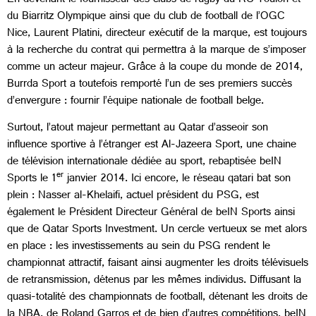
En devenant le fournisseur des clubs de rugby du RC Toulon et
du Biarritz Olympique ainsi que du club de football de l’OGC
Nice, Laurent Platini, directeur exécutif de la marque, est toujours
à la recherche du contrat qui permettra à la marque de s’imposer
comme un acteur majeur. Grâce à la coupe du monde de 2014,
Burrda Sport a toutefois remporté l’un de ses premiers succès
d’envergure : fournir l’équipe nationale de football belge.
Surtout, l’atout majeur permettant au Qatar d’asseoir son
influence sportive à l’étranger est Al-Jazeera Sport, une chaine
de télévision internationale dédiée au sport, rebaptisée beIN
er
Sports le 1
janvier 2014. Ici encore, le réseau qatari bat son
plein : Nasser al-Khelaifi, actuel président du PSG, est
également le Président Directeur Général de beIN Sports ainsi
que de Qatar Sports Investment. Un cercle vertueux se met alors
en place : les investissements au sein du PSG rendent le
championnat attractif, faisant ainsi augmenter les droits télévisuels
de retransmission, détenus par les mêmes individus. Diffusant la
quasi-totalité des championnats de football, détenant les droits de
la NBA, de Roland Garros et de bien d’autres compétitions, beIN