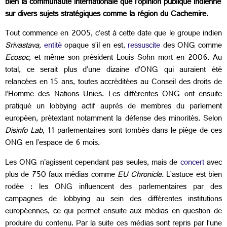
bien la communauté internationale que l’opinion publique indienne
sur divers sujets stratégiques comme la région du Cachemire.
Tout commence en 2005, c’est à cette date que le groupe indien
Srivastava,
entité
opaque s’il en est,
ressuscite
des ONG comme
Ecosoc
, et même son président Louis Sohn mort en 2006. Au
total, ce serait plus d’une dizaine d’ONG qui auraient été
relancées en 15 ans, toutes accréditées au Conseil des droits de
l’Homme des Nations Unies. Les différentes ONG ont ensuite
pratiqué un lobbying actif auprès de membres du parlement
européen, prétextant notamment la défense des minorités. Selon
Disinfo Lab
, 11 parlementaires sont tombés dans le piège de ces
ONG en l’espace de 6 mois.
Les ONG n'agissent cependant pas seules, mais de
concert
avec
plus de 750 faux médias comme
EU Chronicle.
L’astuce est bien
rodée : les ONG influencent des parlementaires par des
campagnes de lobbying au sein des différentes institutions
européennes, ce qui permet ensuite aux médias en question de
produire du contenu. Par la suite ces médias sont repris par l’une