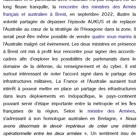
nationale. Si le partenariat avec l’Australie n’a pas toujours été un
long fleuve tranquille, la
rencontre des ministres des Armés
français et australien à Brest
, en septembre 2022, illustre la
volonté partagée de dépasser l’épisode AUKUS et de replacer
l’Australie au cœur de la stratégie de l'Hexagone dans la zone. Il
serait peut-être même possible de vendre
quatre sous-marins
à
l’Australie malgré cet événement. Les deux ministres en présence
à Brest ont mis à profit leur rencontre pour signer des accords-
cadres afin d’explorer les possibilités de partenariats dans le
domaine de la défense, du renseignement et du cyber. Il est
surtout intéressant de noter l’accord signé dans le partage des
infrastructures militaires. La France et l’Australie auraient tout
intérêt à pouvoir mettre en place un partage des infrastructures
dans leurs déploiements en Indopacifique, le pays-continent
pouvant servir d’étape importante entre la métropole et les îles
françaises de la région. Selon le
ministre des Armées
,
s’adressant à son homologue australien en Bretagne, «
Nous
avons désormais le devoir impérieux de créer une intimité
opérationnelle entre les deux armées
». Un sentiment issu de