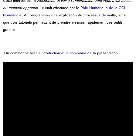
Cette intervention
« Recherche et veille : l’information dont vous avez besoin
au moment opportun ! »
était effectuée par le
Pôle Numérique de la CCI
Normandie
. Au programme: une explication du processus de veille, ainsi
que trois tutoriels permettant de prendre en main rapidement des outils
gratuits.
On commence avec l'
introduction et le sommaire
de la présentation.