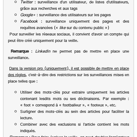
Twitter
: surveillance d’un utilisateur, de listes d’utilisateurs,
grâce aux recherches et aux tags
Google+
: surveillance des utilisateurs sur les pages
Facebook
: surveillance uniquement des pages et des
requêtes avancées («
like
sur du contenu public »)
Pour surveiller les réseaux sociaux, il convient d’avoir un compte qui
peut être créé uniquement pour la veille.
Remarque
:
LinkedIn
ne permet pas de mettre en place une
surveillance.
Dans la version pro (uniquement), il est possible de mettre en place
des règles
, c’est-à-dire des restrictions sur les surveillances mises en
place telles que :
Utiliser des mots-clés pour extraire uniquement les articles
contenant lesdits mots ou ses déclinaisons. Par exemple :
« foot » correspond à « footballeur », « footeux », etc.
Surligner des mots-clés au sein des articles pour faciliter la
lecture.
Combiner avec des exclusions si l’article contient les mots
indiqués.