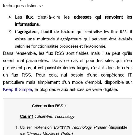
techniques distincts :
Les
flux
, c’est-à-dire les
adresses qui renvoient les
informations
,
L’
agrégateur
,
l’outil de lecture
qui centralise les flux RSS. Il
existe une multitude d’agrégateurs qui peuvent être évalués
selon les fonctionnalités proposées et l’ergonomie.
Dans l’ensemble, les flux RSS sont fiables mais il se peut qu’ils
soient mal paramétrés. Dans ce cas et pour les sites qui n’en
proposent pas,
il est possible de les forger,
c’est-à-dire de créer
un flux RSS. Pour cela, nul besoin d’une compétence IT
particulière mais simplement d’un mode d’emploi, disponible sur
Keep It Simple
, le blog dédié aux astuces de veille digitale.
Créer un flux RSS :
Cas n°1
:
BuiltWith Technology
Utiliser l’extension
BuiltWith Technology Profiler
(disponible
sur
Chrome
,
Mozilla
et
Opéra
)