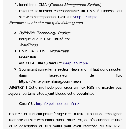
Identifier le CMS (
Content Management System
)
Rajouter l’extension correspondante au CMS à l’adresse du
site web correspondant (voir sur
Keep It Simple
Exemple : sur le site enterpriseriskmag.com
BuiltWith Technology Profiler
indique que le CMS utilisé est
WordPress
Pour le CMS
WordPress
,
l’extension
est <URL_site>/feed (cf
Keep It Simple
Souhaitant surveiller la section News and , il faut donc rajouter
dans l’agrégateur de flux
https://enterpriseriskmag.com/news-
Attention !
Cette méthode pour créer un flux RSS ne marche pas
toujours, certains sites ayant bloqué cette possibilité.
Cas n°2
:
http
://politepol.com/en/
Pour cet outil aucun paramétrage n’est à faire. Il suffit de renseigner
l’adresse du site web choisi dans Polite Pol, de sélectionner le titre
et la description du flux voulu pour avoir l’adresse du flux RSS