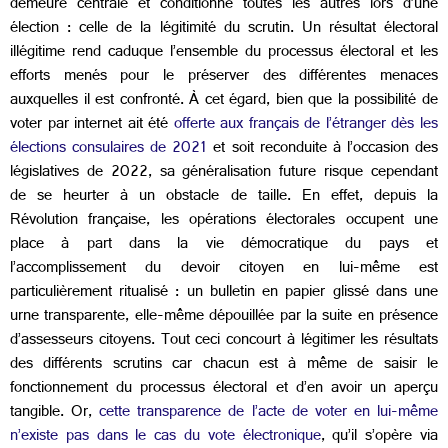
demeure centrale et conditionne toutes les autres lors d’une
élection : celle de la légitimité du scrutin. Un résultat électoral
illégitime rend caduque l’ensemble du processus électoral et les
efforts menés pour le préserver des différentes menaces
auxquelles il est confronté. À cet égard, bien que la possibilité de
voter par internet ait été
offerte aux français de l’étranger dès les
élections consulaires de 2021
et soit reconduite à l’occasion des
législatives de 2022, sa généralisation future risque cependant
de se heurter à un obstacle de taille. En effet, depuis la
Révolution française, les opérations électorales occupent une
place à part dans la vie démocratique du pays et
l’accomplissement du devoir citoyen en lui-même est
particulièrement ritualisé : un bulletin en papier glissé dans une
urne transparente, elle-même dépouillée par la suite en présence
d’assesseurs citoyens. Tout ceci concourt à légitimer les résultats
des différents scrutins car chacun est à même de saisir le
fonctionnement du processus électoral et d’en avoir un aperçu
tangible. Or,
cette transparence de l’acte de voter en lui-même
n’existe pas dans le cas du vote électronique
, qu’il s’opère via