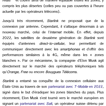
relais – et couvrir ainsi de manière équitable toutes les zones, y
compris les plus désertes (celles peu ou pas couvertes à l’heure
actuelle par les opérateurs télécoms).
Jusqu’à très récemment,
Starlink
ne proposait que de la
connexion par antenne. Cependant, il s’attaque désormais à un
nouveau marché, celui de l’
Internet
mobile. En effet, depuis
2022, les satellites de deuxième génération de
Starlink
sont
équipés d’antennes
direct-to-cellular
, leur permettant de
communiquer directement avec les
smartphones
et d’offrir des
performances similaires à la 4G, même dans les « zones
blanches ». Par ce mécanisme, la compagnie d’Elon Musk agit
directement sur le marché des opérateurs téléphoniques tels
qu’
Orange
,
Free
ou encore
Bouygues Télécoms
.
Starlink
a entamé sa conquête de la connexion cellulaire aux
États-Unis au travers de son
partenariat avec
T-Mobile
en 2022
,
signé dans le but d’éradiquer les zones blanches du pays. Plus
récemment, Elon Musk s’est tourné vers le marché européen en
signant un
partenariat avec
Salt
, un opérateur suisse détenu par