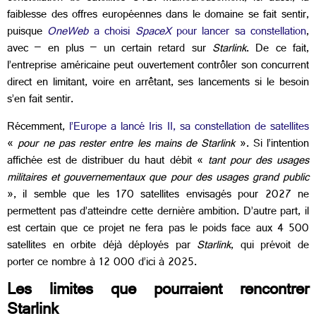
faiblesse des offres européennes dans le domaine se fait sentir,
puisque
OneWeb
a choisi
SpaceX
pour lancer sa constellation
,
avec – en plus – un certain retard sur
Starlink
. De ce fait,
l’entreprise américaine peut ouvertement contrôler son concurrent
direct en limitant, voire en arrêtant, ses lancements si le besoin
s’en fait sentir.
Récemment,
l’Europe a lancé Iris II, sa constellation de satellites
«
pour ne pas rester entre les mains de Starlink
». Si l’intention
affichée est de distribuer du haut débit «
tant pour des usages
militaires et gouvernementaux que pour des usages grand public
», il semble que les 170 satellites envisagés pour 2027 ne
permettent pas d’atteindre cette dernière ambition. D’autre part, il
est certain que ce projet ne fera pas le poids face aux 4 500
satellites en orbite déjà déployés par
Starlink
, qui prévoit de
porter ce nombre à 12 000 d’ici à 2025.
Les limites que pourraient rencontrer
Starlink