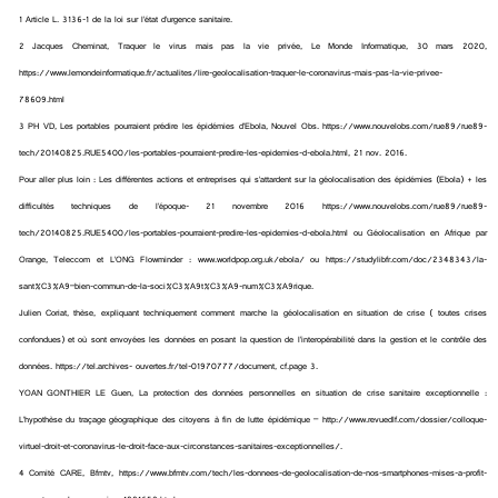
1 Article L. 3136-1 de la loi sur l’état d’urgence sanitaire.
2 Jacques Cheminat, Traquer le virus mais pas la vie privée, Le Monde Informatique, 30 mars 2020,
https://www.lemondeinformatique.fr/actualites/lire-geolocalisation-traquer-le-coronavirus-mais-pas-la-vie-privee-
78609.html
3 PH VD, Les portables pourraient prédire les épidémies d’Ebola, Nouvel Obs. https://www.nouvelobs.com/rue89/rue89-
tech/20140825.RUE5400/les-portables-pourraient-predire-les-epidemies-d-ebola.html, 21 nov. 2016.
Pour aller plus loin : Les différentes actions et entreprises qui s’attardent sur la géolocalisation des épidémies (Ebola) + les
difficultés techniques de l’époque- 21 novembre 2016 https://www.nouvelobs.com/rue89/rue89-
tech/20140825.RUE5400/les-portables-pourraient-predire-les-epidemies-d-ebola.html ou Géolocalisation en Afrique par
Orange, Teleccom et L’ONG Flowminder : www.worldpop.org.uk/ebola/ ou https://studylibfr.com/doc/2348343/la-
sant%C3%A9–bien-commun-de-la-soci%C3%A9t%C3%A9-num%C3%A9rique.
Julien Coriat, thèse, expliquant techniquement comment marche la géolocalisation en situation de crise ( toutes crises
confondues) et où sont envoyées les données en posant la question de l’interopérabilité dans la gestion et le contrôle des
données. https://tel.archives- ouvertes.fr/tel-01970777/document, cf.page 3.
YOAN GONTHIER LE Guen, La protection des données personnelles en situation de crise sanitaire exceptionnelle :
L’hypothèse du traçage géographique des citoyens à fin de lutte épidémique – http://www.revuedlf.com/dossier/colloque-
virtuel-droit-et-coronavirus-le-droit-face-aux-circonstances-sanitaires-exceptionnelles/.
4 Comité CARE, Bfmtv, https://www.bfmtv.com/tech/les-donnees-de-geolocalisation-de-nos-smartphones-mises-a-profit-