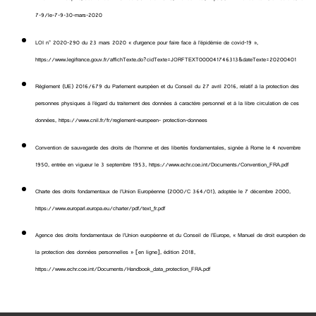
7-9/le-7-9-30-mars-2020
LOI n° 2020-290 du 23 mars 2020 « d’urgence pour faire face à l’épidémie de covid-19 »,
https://www.legifrance.gouv.fr/affichTexte.do?cidTexte=JORFTEXT000041746313&dateTexte=20200401
Règlement (UE) 2016/679 du Parlement européen et du Conseil du 27 avril 2016, relatif à la protection des
personnes physiques à l’égard du traitement des données à caractère personnel et à la libre circulation de ces
données, https://www.cnil.fr/fr/reglement-europeen- protection-donnees
Convention de sauvegarde des droits de l’homme et des libertés fondamentales, signée à Rome le 4 novembre
1950, entrée en vigueur le 3 septembre 1953, https://www.echr.coe.int/Documents/Convention_FRA.pdf
Charte des droits fondamentaux de l’Union Européenne (2000/C 364/01), adoptée le 7 décembre 2000,
https://www.europarl.europa.eu/charter/pdf/text_fr.pdf
Agence des droits fondamentaux de l’Union européenne et du Conseil de l’Europe, « Manuel de droit européen de
la protection des données personnelles » [en ligne], édition 2018,
https://www.echr.coe.int/Documents/Handbook_data_protection_FRA.pdf