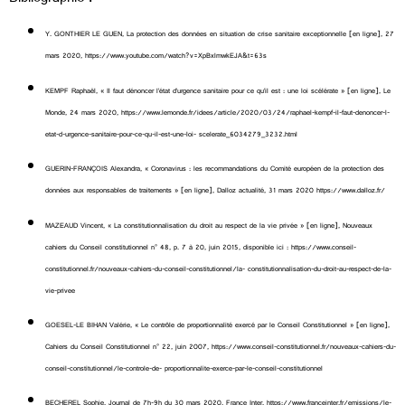
Y. GONTHIER LE GUEN, La protection des données en situation de crise sanitaire exceptionnelle [en ligne], 27
mars 2020, https://www.youtube.com/watch?v=XpBxlmwkEJA&t=63s
KEMPF Raphaël, « Il faut dénoncer l’état d’urgence sanitaire pour ce qu’il est : une loi scélérate » [en ligne], Le
Monde, 24 mars 2020, https://www.lemonde.fr/idees/article/2020/03/24/raphael-kempf-il-faut-denoncer-l-
etat-d-urgence-sanitaire-pour-ce-qu-il-est-une-loi- scelerate_6034279_3232.html
GUERIN-FRANÇOIS Alexandra, « Coronavirus : les recommandations du Comité européen de la protection des
données aux responsables de traitements » [en ligne], Dalloz actualité, 31 mars 2020 https://www.dalloz.fr/
MAZEAUD Vincent, « La constitutionnalisation du droit au respect de la vie privée » [en ligne], Nouveaux
cahiers du Conseil constitutionnel n° 48, p. 7 à 20, juin 2015, disponible ici : https://www.conseil-
constitutionnel.fr/nouveaux-cahiers-du-conseil-constitutionnel/la- constitutionnalisation-du-droit-au-respect-de-la-
vie-privee
GOESEL-LE BIHAN Valérie, « Le contrôle de proportionnalité exercé par le Conseil Constitutionnel » [en ligne],
Cahiers du Conseil Constitutionnel n° 22, juin 2007, https://www.conseil-constitutionnel.fr/nouveaux-cahiers-du-
conseil-constitutionnel/le-controle-de- proportionnalite-exerce-par-le-conseil-constitutionnel
BECHEREL Sophie, Journal de 7h-9h du 30 mars 2020, France Inter, https://www.franceinter.fr/emissions/le-