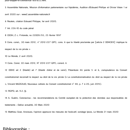
pour-stopper-le-coronavirus-1881652.html.
5 Assemblée Nationale, Mission d’information parlementaire sur l’épidémie, Audition d’Edouard Phillipe et Olivier Véran 1 er
avril 2020 sur : www2.assemblée-nationale.fr
6 Reuters, citation Edouard Philippe, 1er avril 2020.
7 Art. 226-10 du code pénal
8 CEDH, Z c. Finlande, no 22009/93, 25 février 1997
9 Cons. const., 30 mars 2012, n° 2012-227 QPC, cons. 6 que la liberté proclamée par [article 2 DDHC89] implique le
respect de la vie privée »
10 Le Monde, 2 avril 2020.
11 Cons. Const. 30 mars 2012, N° 2012-227-QPC, consid. 6
12 DDHC art 2 (liberté) art 7 (liberté d’aller et de venir), Préambule 46 points 5 et 6, Jurisprudence du Conseil
constitutionnel reconnaît le respect au droit de la vie privée (« La constitutionnalisation du droit au respect de la vie privée
», Vincent MAZEAUD, Nouveaux cahiers du Conseil constitutionnel n° 48, p. 7 à 20, juin 2015).
13 RGPD, art. 9.2, §i.
14 A. Guérin, Coronavirus : les recommandations du Comité européen de la protection des données aux responsables de
traitements : Dalloz actualité, 30 Mars 2020
15 Matthieu Goar, Anxieuse, l’opinion approuve les mesures de l’exécutif, sondage Ipsos, Le Monde 21 mars 2020
Bibliographie :