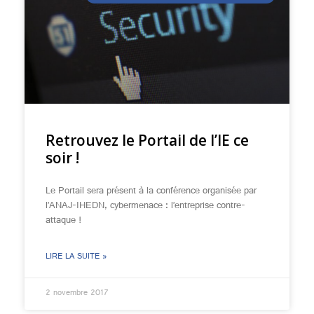
Retrouvez le Portail de l’IE ce
soir !
Le Portail sera présent à la conférence organisée par
l’ANAJ-IHEDN, cybermenace : l’entreprise contre-
attaque !
LIRE LA SUITE »
2 novembre 2017