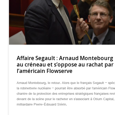
Affaire Segault : Arnaud Montebour
au créneau et s’oppose au rachat par
l’américain Flowserve
Arnaud Montebourg, le retour. Alors que le français Segault – spéc
la robinetterie nucléaire – pourrait être absorbé par l’américain Flow
chantre de la protection des entreprises stratégiques françaises revi
devant de la scène pour le racheter en s’associant à Otium Capital,
milliardaire Pierre-Édouard Stérin.