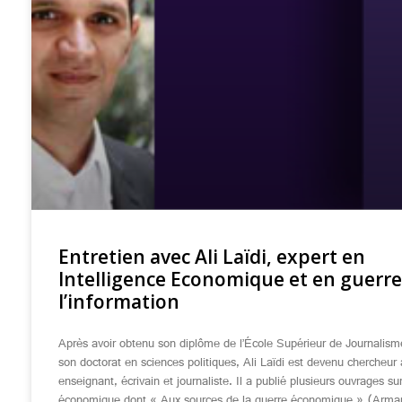
Entretien avec Ali Laïdi, expert en
Intelligence Economique et en guerre
l’information
Après avoir obtenu son diplôme de l’École Supérieur de Journalis
son doctorat en sciences politiques, Ali Laïdi est devenu chercheur à
enseignant, écrivain et journaliste. Il a publié plusieurs ouvrages su
économique dont « Aux sources de la guerre économique » (Arman