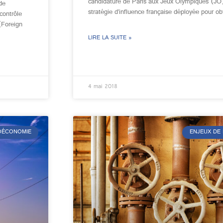
candidature de Paris aux Jeux Olympiques (JO) 
de
stratégie d’influence française déployée pour ob
contrôle
(Foreign
LIRE LA SUITE »
4 mai 2018
ÉOÉCONOMIE
ENJEUX DE