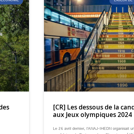
ÉOÉCONOMIE
ENJEUX DE
 des
[CR] Les dessous de la can
aux Jeux olympiques 2024
Le 26 avril dernier, l’ANAJ-IHEDN organisait u