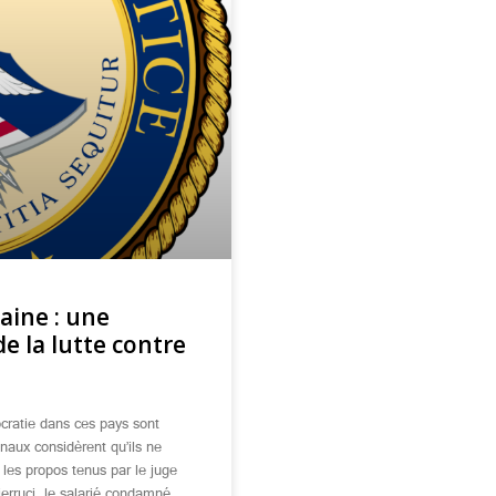
caine : une
e la lutte contre
ocratie dans ces pays sont
naux considèrent qu’ils ne
 les propos tenus par le juge
ierruci, le salarié condamné