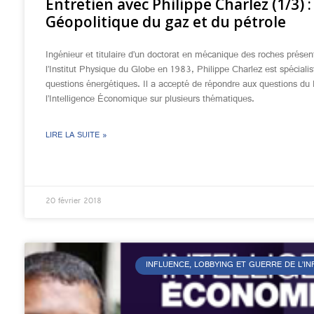
Entretien avec Philippe Charlez (1/3) :
Géopolitique du gaz et du pétrole
Ingénieur et titulaire d’un doctorat en mécanique des roches présen
l’Institut Physique du Globe en 1983, Philippe Charlez est spéciali
questions énergétiques. Il a accepté de répondre aux questions du 
l’Intelligence Économique sur plusieurs thématiques.
LIRE LA SUITE »
20 février 2018
INFLUENCE, LOBBYING ET GUERRE DE L’I