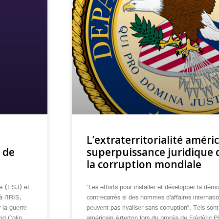
L’extraterritorialité améri
 de
superpuissance juridique d
la corruption mondiale
me (ESJ) et
“Les efforts pour installer et développer la dém
 l’IRIS,
contrecarrés si des hommes d’affaires internatio
r la guerre
peuvent pas rivaliser sans corruption”. Tels sont
d Colin,
américain Arterton lors du procès de Frédéric P