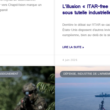
s enjeux de souveraineté
er vers ChapsVision marque un
L’illusion « ITAR-free
pareil
sous tutelle industriel
Derrière le débat sur l’ITAR se cac
États-Unis disposent d’autres levi
européenne, bien au-delà de la s
LIRE LA SUITE »
4 juin 2026
ENSEIGNEMENT
DÉFENSE, INDUSTRIE DE L’ARME