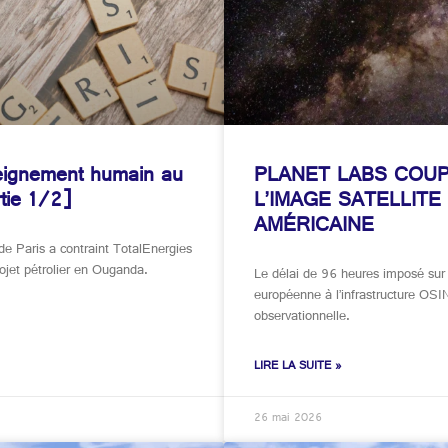
nseignement humain au
PLANET LABS COUP
rtie 1/2]
L’IMAGE SATELLITE
AMÉRICAINE
de Paris a contraint TotalEnergies
ojet pétrolier en Ouganda.
Le délai de 96 heures imposé sur
européenne à l’infrastructure OSI
observationnelle.
LIRE LA SUITE »
26 mai 2026