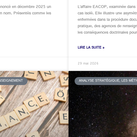
annoncé en décembre 2025 un
L’affaire EACOP, examinée dans la
 son nom. Présentés comme les
cas isolé. Elle illustre une asymét
enfermées dans la procédure doc
pratique, des agences de renseig
les conséquences doctrinales pour 
LIRE LA SUITE »
29 mai 2026
ENSEIGNEMENT
ANALYSE STRATÉGIQUE, LES MÉT