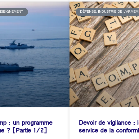
ENSEIGNEMENT
DÉFENSE, INDUSTRIE DE L’ARME
ump : un programme
Devoir de vigilance :
que ? [Partie 1/2]
service de la conform