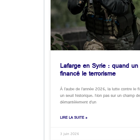
Lafarge en Syrie : quand u
financé le terrorisme
À l’aube de l’année 2026, la lutte contre le 
un seuil historique. Non pas sur un champ de b
démantèlement d’un
LIRE LA SUITE »
3 juin 2026