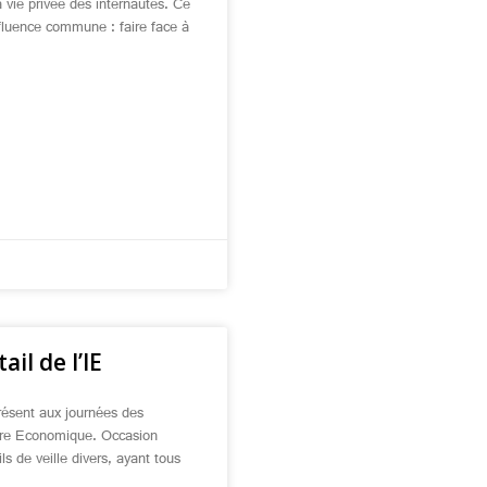
 vie privée des internautes. Ce
nfluence commune : faire face à
ail de l’IE
présent aux journées des
erre Economique. Occasion
s de veille divers, ayant tous