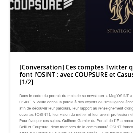
[Conversation] Ces comptes Twitter q
font l’OSINT : avec COUPSURE et Casus
[1/2]
Dans le cadre du portrait du mois de sa newsletter « Mag’OSINT »,
OSINT & Veille donne la parole à des experts de l’Intelligence éc
afin de découvrir leur parcours, leur rapport au renseignement d’ori
ouvertes (OSINT), leur vision du métier et leur avenir professionnel
Pour évoquer ces sujets, Guilhem Garnier du Portail de l’IE a renc
Belli et Coupsure, deux membres de la communauté OSINT franco