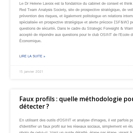
Le Dr Helene Lavoix est la fondatrice du cabinet de conseil et think
Red Team Analysis Society, site de prospective stratégique, de veil
prévention des risques, et également politologue en relations intern
spécialisée en prospective stratégique et alerte précoce (SF&W) p
questions de sécurité. Dans le cadre du Strategic Foresight & Warni
accepté de répondre aux questions pour le club OSINT de l’Ecole 
Économique.
LIRE LA SUITE »
15 janvier 2021
Faux profils : quelle méthodologie po
détecter ?
En utilisant des outils d’OSINT et analyse d’images, il est parfois p
d’identifier un faux profil sur les réseaux sociaux, simplement en ét
photo de celui-ci. Voici un guide détaillé, étape par étape, visant 