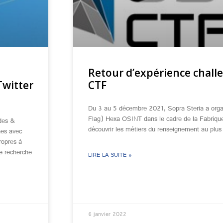
Retour d’expérience chal
Twitter
CTF
Du 3 au 5 décembre 2021, Sopra Steria a org
Flag) Hexa OSINT dans le cadre de la Fabrique
ides &
découvrir les métiers du renseignement au plu
nes avec
ropres à
de recherche
LIRE LA SUITE »
6 janvier 2022