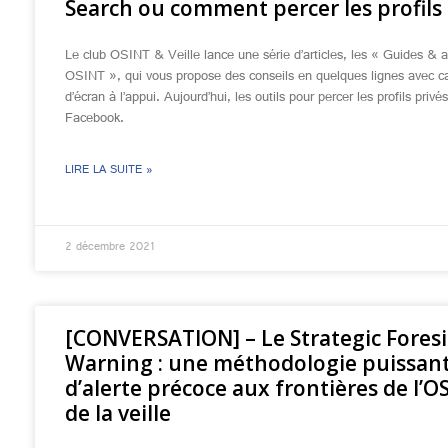
Search ou comment percer les profils 
Le club OSINT & Veille lance une série d’articles, les « Guides & 
OSINT », qui vous propose des conseils en quelques lignes avec c
d’écran à l’appui. Aujourd’hui, les outils pour percer les profils privé
Facebook.
LIRE LA SUITE »
2 décembre 2021
[CONVERSATION] – Le Strategic Fores
Warning : une méthodologie puissan
d’alerte précoce aux frontières de l’O
de la veille