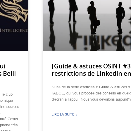
ui
[Guide & astuces OSINT #3]
 Belli
restrictions de LinkedIn en
Suite de la série d’articles « Guide & astuces 
l’AEGE, qui vous propose des conseils en quelq
 le club
d’écran à l’appui. Nous vous dévoilons aujourd’h
onomique
gine sources
.
LIRE LA SUITE »
ontré Casus
phone très