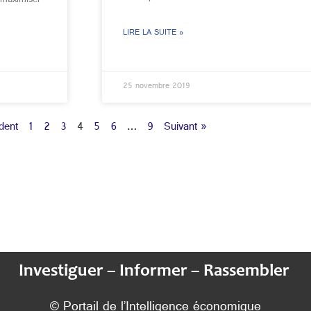
LIRE LA SUITE »
25 novembre 2019
dent
1
2
3
4
5
6
…
9
Suivant »
Investiguer – Informer – Rassembler
© Portail de l’Intelligence économique