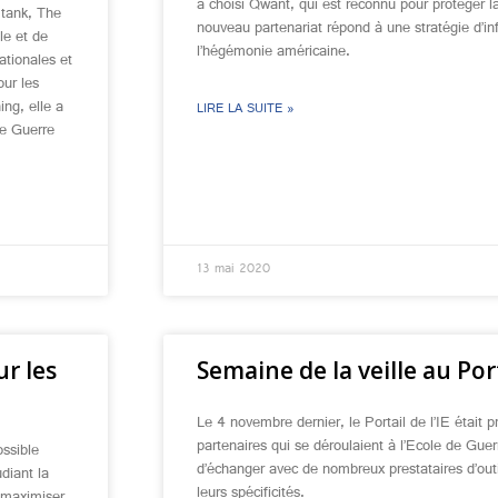
a choisi Qwant, qui est reconnu pour protéger la
 tank, The
nouveau partenariat répond à une stratégie d’i
le et de
l’hégémonie américaine.
ationales et
our les
ng, elle a
LIRE LA SUITE »
de Guerre
13 mai 2020
ur les
Semaine de la veille au Port
Le 4 novembre dernier, le Portail de l’IE était 
partenaires qui se déroulaient à l’Ecole de Gu
ossible
d’échanger avec de nombreux prestataires d’outil
udiant la
leurs spécificités.
à maximiser