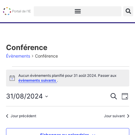
Conférence
Évènements
Conférence
Aucun évènements planifié pour 31 août 2024. Passer aux
Notice
évènements suivants
.
Na
Recherch
31/08/2024
Recherche
Jour
et
de
Sélectionnez
navigatio
une
vu
date.
de
Jour précédent
Jour suivant
Év
vues
Évèneme
S’abonner au calendrier