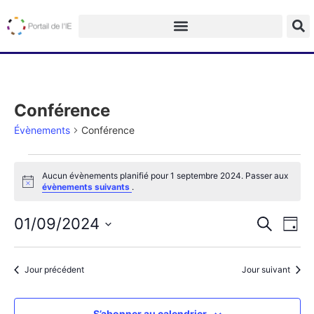
Conférence
Évènements
Conférence
Aucun évènements planifié pour 1 septembre 2024. Passer aux
Notice
évènements suivants
.
Na
Recherch
01/09/2024
Recherche
Jour
et
de
Sélectionnez
navigatio
une
vu
date.
de
Jour précédent
Jour suivant
Év
vues
Évèneme
S’abonner au calendrier