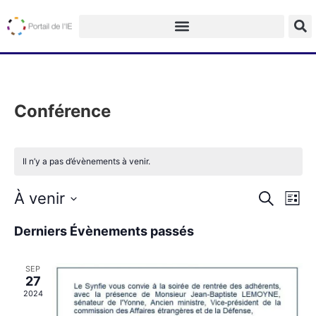
Conférence
Il n’y a pas d’évènements à venir.
Na
Recherch
À venir
Recherche
Liste
et
de
Sélectionnez
navigatio
une
Derniers Évènements passés
vu
date.
de
Év
vues
Évèneme
SEP
27
2024