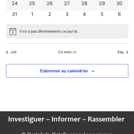
0 évènements
0 évènements
0 évènements
0 évènements
0 évènements
0 évènements
0 évèn
24
25
26
27
28
29
30
0 évènements
0 évènements
0 évènements
0 évènements
0 évènements
0 évènements
0 évèn
31
1
2
3
4
5
6
Il n’y a pas d’évènements ce jour là.
Notice
Juil
Ce mois-ci
Sep
S’abonner au calendrier
Investiguer – Informer – Rassembler