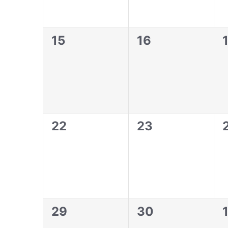
0
0
15
16
évènement,
évènement,
0
0
22
23
évènement,
évènement,
0
0
29
30