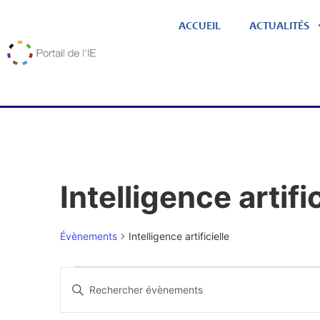
ACCUEIL
ACTUALITÉS
Intelligence artific
Évènements
Intelligence artificielle
Recherche
Saisir
et
mot-
navigation
clé.
Rechercher
de