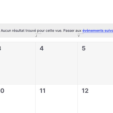
Aucun résultat trouvé pour cette vue. Passer aux
évènements suiv
Notice
J
V
0
0
0
3
4
5
évènement,
évènement,
évènement
0
0
0
10
11
12
évènement,
évènement,
évènement