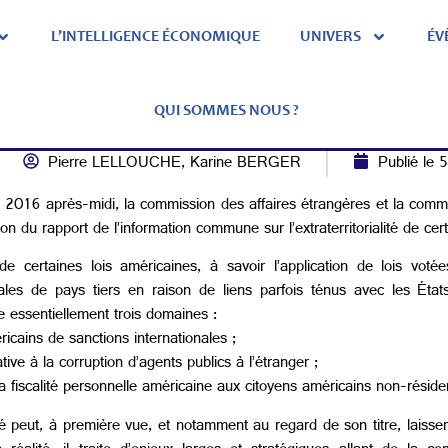
L’INTELLIGENCE ÉCONOMIQUE
UNIVERS
ÉV
louche-Berger sur l’extraterritorialité 
QUI SOMMES NOUS ?
e
Pierre LELLOUCHE, Karine BERGER
Publié le 
 2016 après-midi, la commission des affaires étrangères et la comm
tion du rapport de l’information commune sur l’extraterritorialité de cer
ité de certaines lois américaines, à savoir l’application de lois v
les de pays tiers en raison de liens parfois ténus avec les État
 essentiellement trois domaines :
icains de sanctions internationales ;
ative à la corruption d’agents publics à l’étranger ;
la fiscalité personnelle américaine aux citoyens américains non-réside
é peut, à première vue, et notamment au regard de son titre, laisse