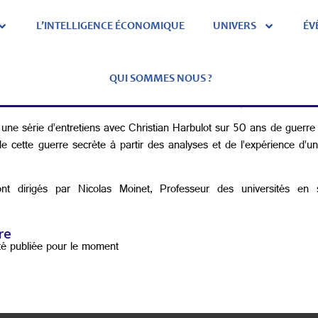
L’INTELLIGENCE ÉCONOMIQUE
UNIVERS
ÉV
QUI SOMMES NOUS ?
Christian HARBULOT, Nicolas MOINET
Publié l
une série d’entretiens avec Christian Harbulot sur 50 ans de guerre de 
 de cette guerre secrète à partir des analyses et de l’expérience d’u
nt dirigés par Nicolas Moinet, Professeur des universités en 
re
té publiée pour le moment