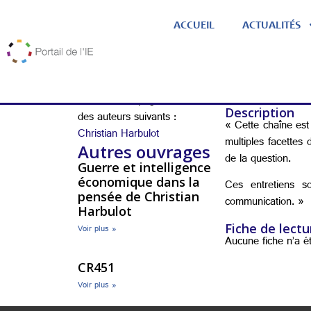
ACCUEIL
ACTUALITÉS
CR451
Lien vers l’éditeur
Retrouvez la page Portail
Description
des auteurs suivants :
« Cette chaîne est 
Christian Harbulot
multiples facettes
Autres ouvrages
de la question.
Guerre et intelligence
économique dans la
Ces entretiens so
pensée de Christian
communication. »
Harbulot
Fiche de lectu
Voir plus »
Aucune fiche n’a é
CR451
Voir plus »