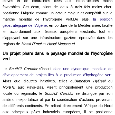
élevés et de contraintes liées aux infrastructures moins
favorables. Cet écart, allant de deux à trois fois moins cher,
positionne l’Algérie comme un acteur majeur et compétitif sur le
marché mondial de l’hydrogène vert.De plus,
la position
géostratégique de l’Algérie
, en bordure de la Méditerranée, facilite
le raccordement aux réseaux européens existants, tout en
s’appuyant sur une infrastructure gazière éprouvée dans les
régions de
Hassi R’mel
et
Hassi Messaoud
.
Un projet phare dans le paysage mondial de l’hydrogène
vert
Le
SoutH2 Corridor
s’inscrit
dans une dynamique mondiale de
développement de projets liés à la production d’hydrogène vert
.
Alors que d’autres initiatives, telles qu
’Ambition HyDeal
ou
NortH2
aux Pays-Bas, visent principalement une production
locale ou régionale, le
SoutH2 Corridor
se distingue par son
ambition exportatrice et par la coordination d’acteurs provenant
de différents continents. En reliant directement l’Afrique du Nord
aux principaux pôles industriels européens, il se positionne