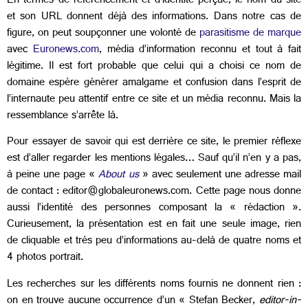
En termes de référencement et d’identité perçue, le nom du site
et son URL donnent déjà des informations. Dans notre cas de
figure, on peut soupçonner une volonté de
parasitisme de marque
avec
Euronews.com
, média d’information reconnu et tout à fait
légitime. Il est fort probable que celui qui a choisi ce nom de
domaine espère générer amalgame et confusion dans l’esprit de
l’internaute peu attentif entre ce site et un média reconnu. Mais la
ressemblance s’arrête là.
Pour essayer de savoir qui est derrière ce site, le premier réflexe
est d’aller regarder les mentions légales… Sauf qu’il n’en y a pas,
à peine une page «
About us
» avec seulement une adresse mail
de contact : editor@globaleuronews.com. Cette page nous donne
aussi l’identité des personnes composant la « rédaction ».
Curieusement, la présentation est en fait une seule image, rien
de cliquable et très peu d’informations au-delà de quatre noms et
4 photos portrait.
Les recherches sur les différents noms fournis ne donnent rien :
on en trouve aucune occurrence d’un « Stefan Becker,
editor-in-