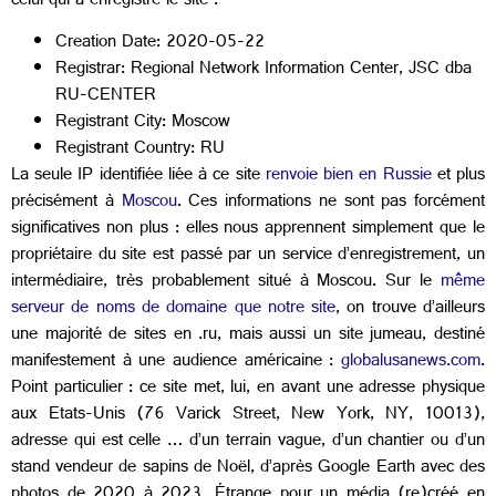
celui qui a enregistré le site :
Creation Date: 2020-05-22
Registrar: Regional Network Information Center, JSC dba
RU-CENTER
Registrant City: Moscow
Registrant Country: RU
La seule IP identifiée liée à ce site
renvoie bien en Russie
et plus
précisément à
Moscou
. Ces informations ne sont pas forcément
significatives non plus : elles nous apprennent simplement que le
propriétaire du site est passé par un service d’enregistrement, un
intermédiaire, très probablement situé à Moscou. Sur le
même
serveur de noms de domaine que notre site
, on trouve d’ailleurs
une majorité de sites en .ru, mais aussi un site jumeau, destiné
manifestement à une audience américaine :
globalusanews.com
.
Point particulier : ce site met, lui, en avant une adresse physique
aux Etats-Unis (76 Varick Street, New York, NY, 10013),
adresse qui est celle … d’un terrain vague, d’un chantier ou d’un
stand vendeur de sapins de Noël, d’après Google Earth avec des
photos de 2020 à 2023. Étrange pour un média (re)créé en