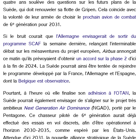
quatre ans soulève des questions sur les futurs plans de la
Suède, qui doit renouveler sa flotte de Gripen. Cela coïncide avec
la volonté de leur armée de choisir le
prochain avion de combat
de 6ᵉ génération pour 2031.
Si le bruit courait que
l’Allemagne envisagerait de sortir du
programme SCAF
la semaine dernière, relançant l’interminable
débat sur les mésaventures du projet européen,
Airbus
annonçait
ce matin qu’ils prévoyaient d’obtenir
un accord sur la phase 2
d’ici
à la fin de 2024. La Suède pourrait ainsi être tentée de rejoindre
le programme développé par la France, l’Allemagne et l’Espagne,
dont la
Belgique est observatrice
.
Pourtant, à l’heure où elle finalise son
adhésion à l’OTAN
, la
Suède pourrait également envisager de s’aligner sur le projet très
ambitieux
Next Generation Air Dominance
(
NGAD), porté par le
Pentagone. Ce chasseur piloté de 6ᵉ génération aurait déjà
effectué des essais en vol discrets, afin d’être opérationnel à
l’horizon 2030-2035, comme espéré par les États-Unis.
Attendue d’ici 2031, la nouvelle alliance stratégique de la Suède