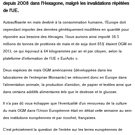
depuis 2008 dans l’Hexagone, malgré les invalidations répétées
de l’UE.
Autosuffisante en maïs destiné à la consommation humaine, l’Europe doit
cependant importer des denrées génétiquement modifiées en quantité pour
répondre aux besoins des élevages. Nous aurions ainsi importé 38.5
millions de tonnes de protéines de maïs et de soja dont 85% étaient OGM en
2013, ce qui équivaut à 64 kilogrammes par an et par citoyen, selon la
plateforme d’information de l’UE « EurActiv ».
Deux espèces de maïs OGM américaines (développées dans les
laboratoires de l’entreprise Monsanto) se retrouvent donc en Europe dans
l’alimentation animale, la production d’amidon, de papier et textiles ainsi que
dans certains additifs alimentaires tels que le dextrose et le glucose.
Il n’a pas dû vous échapper que l’éventualité d’un renouveau de la culture
du maïs OGM dans l’Union Européenne était en débat cette semaine au sein
des institutions européennes et par ricochet, françaises.
C’est précisément la question de l’entrée sur les terres européennes de