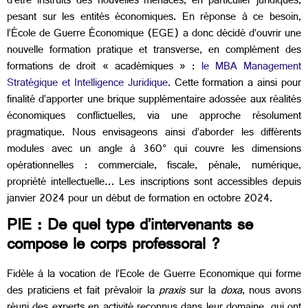
d’être instruits des nouvelles menaces, en particulier juridiques,
pesant sur les entités économiques. En réponse à ce besoin,
l’École de Guerre Économique (EGE) a donc décidé d’ouvrir une
nouvelle formation pratique et transverse, en complément des
formations de droit « académiques » :
le MBA Management
Stratégique et Intelligence Juridique
. Cette formation a ainsi pour
finalité d’apporter une brique supplémentaire adossée aux réalités
économiques conflictuelles, via une approche résolument
pragmatique. Nous envisageons ainsi d’aborder les différents
modules avec un angle à 360° qui couvre les dimensions
opérationnelles : commerciale, fiscale, pénale, numérique,
propriété intellectuelle… Les inscriptions sont accessibles depuis
janvier 2024 pour un début de formation en octobre 2024.
PIE : De quel type d’intervenants se
compose le corps professoral ?
Fidèle à la vocation de l’Ecole de Guerre Economique qui forme
des praticiens et fait prévaloir la
praxis
sur la
doxa
, nous avons