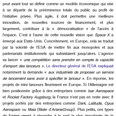
peut avant tout se définir comme un modèle économique qui vise
à se départir de la prééminence totale du public au profit de
l’initiative privée. Plus agile, il doit permettre une meilleure
innovation, de nouvelles sources de financement, et plus
largement, contribuer à la « démocratisation » de l’accès à
l’espace. C’est à l’aune de cette nouvelle vision que
Space X
a
émergé aux Etats-Unis. Concrètement, en Europe, cela se traduit
par la volonté de l’ESA de mettre fin aux monopoles et aux
partenariats institutionnels qui subsistaient jusqu’alors. L’agence
va lancer «
une compétition sans prendre en compte la capacité
d’emport des lanceurs ».
Le directeur général de l’ESA expliquait
notamment la demande «
aux industriels de proposer un service
de lancement sans avoir à spécifier le lanceur ».
En réponse, les
projets de mini-lanceurs fleurissent en Europe. Si l’Allemagne est
bien positionnée grâce à des entreprises comme
Isar Aerospace
et
Rocket Factory Augsburg
, la France n’est pas en reste avec 8
projets portés par des entreprises comme
Dark
,
Latitude
,
Opus
Aerospac
e ou
Maia
(filiale d’
ArianeGroup
). Plus petits, ces types