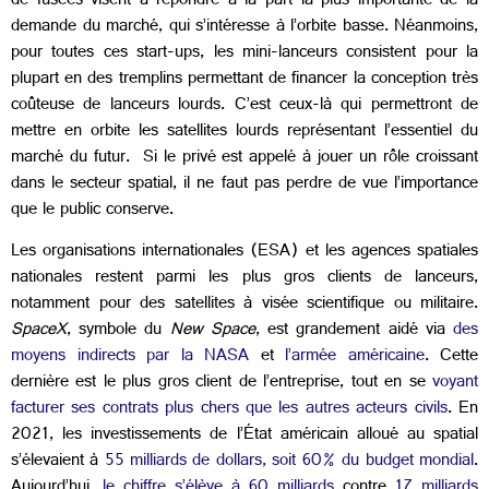
de fusées visent à répondre à la part la plus importante de la
demande du marché, qui s’intéresse à l’orbite basse. Néanmoins,
pour toutes ces start-ups, les mini-lanceurs consistent pour la
plupart en des tremplins permettant de financer la conception très
coûteuse de lanceurs lourds. C’est ceux-là qui permettront de
mettre en orbite les satellites lourds représentant l’essentiel du
marché du futur. Si le privé est appelé à jouer un rôle croissant
dans le secteur spatial, il ne faut pas perdre de vue l’importance
que le public conserve.
Les organisations internationales (ESA) et les agences spatiales
nationales restent parmi les plus gros clients de lanceurs,
notamment pour des satellites à visée scientifique ou militaire.
SpaceX
, symbole du
New Space
, est grandement aidé via
des
moyens indirects par la NASA
et
l’armée américaine
. Cette
dernière est le plus gros client de l’entreprise, tout en se
voyant
facturer ses contrats plus chers que les autres acteurs civils
. En
2021, les investissements de l’État américain alloué au spatial
s’élevaient à
55 milliards de dollars, soit 60% du budget mondial
.
Aujourd’hui,
le chiffre s’élève à 60 milliards
contre
17 milliards