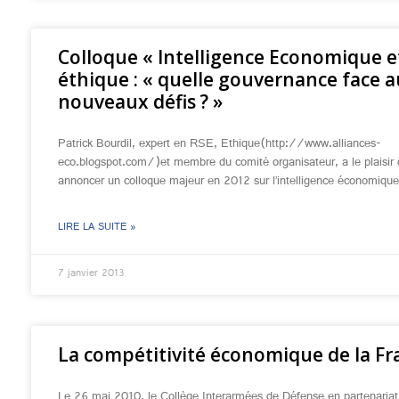
Colloque « Intelligence Economique e
éthique : « quelle gouvernance face 
nouveaux défis ? »
Patrick Bourdil, expert en RSE, Ethique(http://www.alliances-
eco.blogspot.com/)et membre du comité organisateur, a le plaisir
annoncer un colloque majeur en 2012 sur l’intelligence économique
LIRE LA SUITE »
7 janvier 2013
La compétitivité économique de la Fr
Le 26 mai 2010, le Collège Interarmées de Défense en partenariat