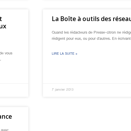
t
La Boîte à outils des résea
aux
Quand les rédacteurs de Presse-citron ne rédige
rédigent pour eux, ou pour d’autres. En écriva
 de vous
LIRE LA SUITE »
.
7 janvier 2013
ance
 avec