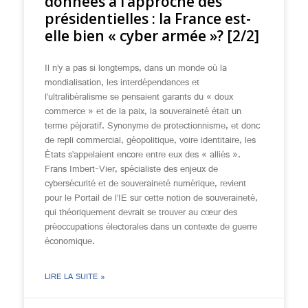
données à l’approche des
présidentielles : la France est-
elle bien « cyber armée »? [2/2]
Il n’y a pas si longtemps, dans un monde où la
mondialisation, les interdépendances et
l’ultralibéralisme se pensaient garants du « doux
commerce » et de la paix, la souveraineté était un
terme péjoratif. Synonyme de protectionnisme, et donc
de repli commercial, géopolitique, voire identitaire, les
États s’appelaient encore entre eux des « alliés ».
Frans Imbert-Vier, spécialiste des enjeux de
cybersécurité et de souveraineté numérique, revient
pour le Portail de l’IE sur cette notion de souveraineté,
qui théoriquement devrait se trouver au cœur des
préoccupations électorales dans un contexte de guerre
économique.
LIRE LA SUITE »