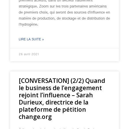
premiers acteurs, dans un secteur hautement
stratégique. Zoom sur les trois partenaires américains
de premiers choix, qui seront des sources d’influence en
matière de production, de stockage et de distribution de
l’hydrogène.
LIRE LA SUITE »
26 avril 2021
[CONVERSATION] (2/2) Quand
le business de l’engagement
rejoint l’influence – Sarah
Durieux, directrice de la
plateforme de pétition
change.org