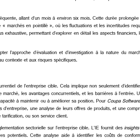
séquente, allant d’un mois à environ six mois. Cette durée prolongée 
 « marchés en pointillé », où les fluctuations et les incertitudes re
s exhaustive, permettant d’explorer en détail les aspects financiers, 
pter l’approche d’évaluation et d’investigation à la nature du march
au contexte et aux risques spécifiques.
ntiel de l’entreprise cible. Cela implique non seulement d’identifier
arché, les avantages concurrentiels, et les barrières à l’entrée. U
 capacité à maintenir ou à améliorer sa position. Pour
Coupa Softwar
 d’entreprise, une analyse de leurs offres de produits, et une com
arification, ou son service client.
mentation sectorielle sur l’entreprise cible. L’IE fournit des
insight
res potentiels. Cette analyse aide à identifier les coûts de confor