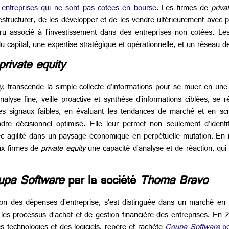
 entreprises qui ne sont pas cotées en bourse
. Les firmes de
priva
 restructurer, de les développer et de les vendre ultérieurement avec p
ru associé à l’investissement dans des entreprises non cotées. L
 capital, une expertise stratégique et opérationnelle, et un réseau d
rivate equity
y
, transcende la simple collecte d’informations pour se muer en une v
analyse fine, veille proactive et synthèse d’informations ciblées, se
s signaux faibles, en évaluant les tendances de marché et en scru
adre décisionnel optimisé. Elle leur permet non seulement d’identif
c agilité dans un paysage économique en perpétuelle mutation. En mi
aux firmes de
private equity
une capacité d’analyse et de réaction, qui 
upa Software
par la société
Thoma Bravo
on des dépenses d’entreprise, s’est distinguée dans un marché en 
les processus d’achat et de gestion financière des entreprises. En 
s technologies et des logiciels, repère et rachète
Coupa Software
po