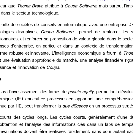
aleur que
Thoma Bravo
attribue à
Coupa Software,
mais surtout l’im
t dans le secteur technologique.
feuille de sociétés de conseils en informatique avec une entreprise
l
ologies disruptives,
Coupa Software
permet de renforcer les syn
tionnaires, et renforcer sa proposition de valeur globale dans le sec
es d’entreprise, en particulier dans un contexte de transformatio
me robuste et innovante. L’intelligence économique a fourni à
Tho
 une évaluation approfondie du marché, une analyse financière rigou
ssance et l’innovation de
Coupa.
e
ssus d’investissement des firmes de
private equity
, permettant d’évalu
économique (IE) enrichit ce processus en apportant une compréhensi
ue par l’IE, peut transformer la
due diligence
en un processus stratég
es courts des cycles longs. Les cycles courts, généralement d’une d
l’obtention et l’analyse des informations clés dans un laps de temp
valuations doivent être réalisées rapidement, sans pour autant sacr