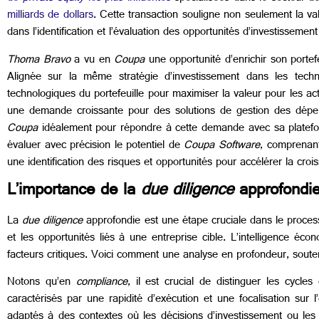
milliards de dollars
. Cette transaction souligne non seulement la v
dans l’identification et l’évaluation des opportunités d’investissemen
Thoma Bravo
a vu en
Coupa
une opportunité d’enrichir son porte
Alignée sur la même stratégie d’investissement dans les techn
technologiques du portefeuille pour maximiser la valeur pour les ac
une demande croissante pour des solutions de gestion des dépens
Coupa
idéalement pour répondre à cette demande avec sa platefor
évaluer avec précision le potentiel de
Coupa Software
, comprenant
une identification des risques et opportunités pour accélérer la croi
L’importance de la
due diligence
approfondi
La
due diligence
approfondie est une étape cruciale dans le proce
et les opportunités liés à une entreprise cible. L’intelligence 
facteurs critiques. Voici comment une analyse en profondeur, souten
Notons qu’en
compliance
, il est crucial de distinguer les cycl
caractérisés par une rapidité d’exécution et une focalisation sur 
adaptés à des contextes où les décisions d’investissement ou les é