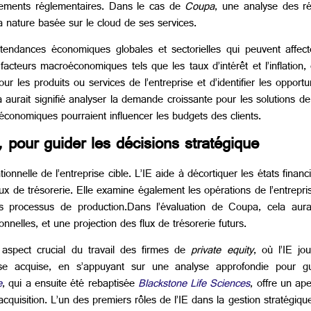
ngements réglementaires. Dans le cas de
Coupa
, une analyse des ré
a nature basée sur le cloud de ses services.
 tendances économiques globales et sectorielles qui peuvent affecter
acteurs macroéconomiques tels que les taux d’intérêt et l’inflation
les produits ou services de l’entreprise et d’identifier les opport
a aurait signifié analyser la demande croissante pour les solutions 
s économiques pourraient influencer les budgets des clients.
, pour guider les décisions stratégique
ionnelle de l’entreprise cible. L’IE aide à décortiquer les états financi
lux de trésorerie. Elle examine également les opérations de l’entrepris
es processus de production.Dans l’évaluation de Coupa, cela aur
nelles, et une projection des flux de trésorerie futurs.
n aspect crucial du travail des firmes de
private equity
, où l’IE jo
rise acquise, en s’appuyant sur une analyse approfondie pour gu
e
, qui a ensuite été rebaptisée
Blackstone Life Sciences
, offre un ap
quisition. L’un des premiers rôles de l’IE dans la gestion stratégique d