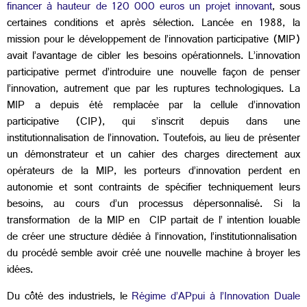
financer à hauteur de 120 000 euros un projet innovant
, sous
certaines conditions et après sélection. Lancée en 1988, la
mission pour le développement de l’innovation participative (MIP)
avait l’avantage de cibler les besoins opérationnels. L’innovation
participative permet d’introduire une nouvelle façon de penser
l’innovation, autrement que par les ruptures technologiques. La
MIP a depuis été remplacée par la cellule d’innovation
participative (CIP), qui s’inscrit depuis dans une
institutionnalisation de l’innovation. Toutefois, au lieu de présenter
un démonstrateur et un cahier des charges directement aux
opérateurs de la MIP, les porteurs d’innovation perdent en
autonomie et sont contraints de spécifier techniquement leurs
besoins, au cours d’un processus dépersonnalisé. Si la
transformation de la MIP en CIP partait de l’ intention louable
de créer une structure dédiée à l’innovation, l’institutionnalisation
du procédé semble avoir créé une nouvelle machine à broyer les
idées.
Du côté des industriels, le
R
égime d’
AP
pui à l’
I
nnovation
D
uale