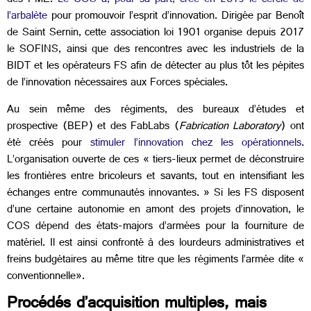
des PME.
Le COS a,
pour sa part,
créé en 2013 le cercle de
l’arbalète
pour promouvoir l’esprit d’innovation. Dirigée par Benoît
de Saint Sernin, cette association loi 1901 organise depuis 2017
le SOFINS, ainsi que des rencontres avec les industriels de la
BIDT et les opérateurs FS afin de détecter au plus tôt les pépites
de l’innovation nécessaires aux Forces spéciales.
Au sein même des régiments, des bureaux d’études et
prospective (BEP) et des FabLabs (
Fabrication Laboratory
) ont
été créés pour
stimuler l’innovation chez les opérationnels
.
L’organisation ouverte de ces « tiers-lieux permet de déconstruire
les frontières entre bricoleurs et savants, tout en intensifiant les
échanges entre communautés innovantes. » Si les FS disposent
d’une certaine autonomie en amont des projets d’innovation, le
COS dépend des états-majors d’armées pour la fourniture de
matériel. Il est ainsi confronté à des lourdeurs administratives et
freins budgétaires au même titre que les régiments l’armée dite «
conventionnelle».
Procédés d’acquisition multiples, mais