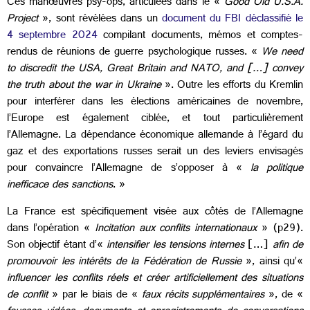
Ces manœuvres psy-ops, articulées dans le «
Good Old U.S.A.
Project
», sont révélées dans un
document du FBI déclassifié le
4 septembre 2024
compilant documents, mémos et comptes-
rendus de réunions de guerre psychologique russes. «
We need
to discredit the USA, Great Britain and NATO, and […] convey
the truth about the war in Ukraine
». Outre les efforts du Kremlin
pour interférer dans les élections américaines de novembre,
l’Europe est également ciblée, et tout particulièrement
l’Allemagne. La dépendance économique allemande à l’égard du
gaz et des exportations russes serait un des leviers envisagés
pour convaincre l’Allemagne de s’opposer à «
la politique
inefficace des sanctions
. »
La France est spécifiquement visée aux côtés de l’Allemagne
dans l’opération «
Incitation aux conflits internationaux
» (p29).
Son objectif étant d’«
intensifier les tensions internes
[…]
afin de
promouvoir les intérêts de la Fédération de Russie
», ainsi qu’«
influencer les conflits réels et créer artificiellement des situations
de conflit
» par le biais de «
faux récits supplémentaires
», de «