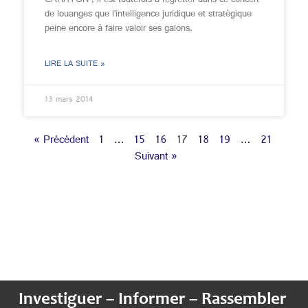
CARAYON ; il est toutefois à regretter dans ce concert
de louanges que l’intelligence juridique et stratégique
peine encore à faire valoir ses galons.
LIRE LA SUITE »
13 mars 2014
« Précédent
1
…
15
16
17
18
19
…
21
Suivant »
Investiguer – Informer – Rassembler