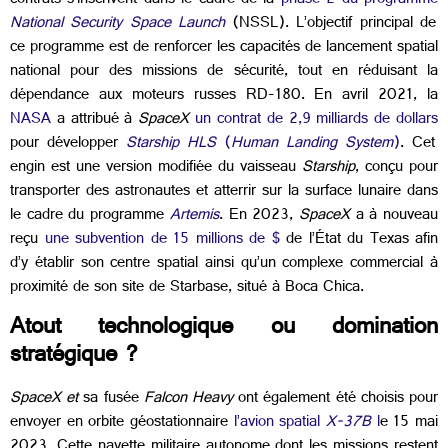
contrats s’inscrivent dans le cadre de la
phase 2 du programme
National Security Space Launch
(NSSL). L’objectif principal de
ce programme est de renforcer les capacités de lancement spatial
national pour des missions de sécurité, tout en réduisant la
dépendance aux moteurs russes RD-180.
En avril 2021, la
NASA
a attribué à
SpaceX
un contrat de 2,9 milliards de dollars
pour développer
Starship HLS
(
Human Landing System
)
. Cet
engin est une version modifiée du vaisseau
Starship
, conçu pour
transporter des astronautes et atterrir sur la surface lunaire dans
le cadre du programme
Artemis
.
En 2023,
SpaceX
a à nouveau
reçu
une subvention de 15 millions de $
de l’État du Texas afin
d’y établir son centre spatial ainsi qu’un complexe commercial à
proximité de son site de Starbase, situé à Boca Chica.
Atout technologique ou domination
stratégique ?
SpaceX et
sa fusée
Falcon Heavy
ont également été choisis pour
envoyer en orbite géostationnaire
l’avion spatial
X-37B
l
e 15 mai
2023. Cette navette militaire autonome dont les missions restent