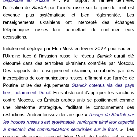
disponible en Russie
» .
Par rapport à l’année dernière,
l’utilisation de
Starlink
par l’armée russe sur la ligne de front est
devenue plus systématique et bien réglementée. Les
renseignements ukrainiens ont intercepté des échanges
téléphoniques russes leur permettant de confirmer leurs
accusations.
Initialement déployé par Elon Musk en février 2022 pour soutenir
l’Ukraine face à l’invasion russe, le réseau
Starlink
aurait été
détourné dans des territoires ukrainiens contrôlés par Moscou.
Des rapports du renseignement ukrainien, corroborés par des
interceptions de communications russes, affirment que l’armée de
Poutine utilise des équipements
Starlink
obtenus via des pays
tiers, notamment Dubaï
. En s’abstenant d’appliquer les sanctions
contre Moscou, les Émirats arabes unis se positionnent comme
une plateforme stratégique, facilitant le contournement des
restrictions. Andreii Ioussov déclare que
«
l’usage de Starlink par
les troupes russes s’est systématisé, renforçant ainsi leur capacité
à maintenir des communications sécurisées sur le front.
»
Les