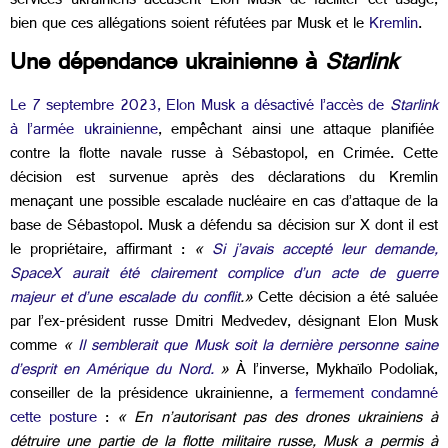
services ukrainiens accusent Elon Musk de faciliter cet usage,
bien que ces allégations soient réfutées par Musk et le
Kremlin
.
Une dépendance ukrainienne à
Starlink
Le 7 septembre 2023, Elon Musk a désactivé l’accès de
Starlink
à l’armée ukrainienne
, empêchant ainsi une attaque planifiée
contre la flotte navale russe à Sébastopol, en Crimée. Cette
décision est survenue après des déclarations du Kremlin
menaçant une possible escalade nucléaire en cas d’attaque de la
base de Sébastopol. Musk a défendu sa décision sur X dont il est
le propriétaire, affirmant :
«
Si j’avais accepté leur demande,
SpaceX aurait été clairement complice d’un acte de guerre
majeur et d’une escalade du conflit
.
»
Cette décision a été saluée
par l’ex-président russe Dmitri Medvedev, désignant Elon Musk
comme
«
Il semblerait que Musk soit la dernière personne saine
d’esprit en Amérique du Nord.
»
À l’inverse, Mykhaïlo Podoliak,
conseiller de la présidence ukrainienne, a
fermement condamné
cette posture
:
«
En n’autorisant pas des drones ukrainiens à
détruire une partie de la flotte militaire russe, Musk a permis à