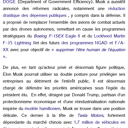
DOGE
(Department of Government Efficiency). Musk a aussitôt
annoncé des réformes radicales, notamment une
réduction
drastique des dépenses publiques
, y compris dans la défense. Il
a proposé de remplacer l’ensemble des avions de combat actuels
par des drones autonomes, remettant en cause les programmes
stratégiques du
Boeing F-15EX
Eagle II
et du
Lockheed Martin
F-35 Lightning II
et des futurs
des programmes NGAD et F/A-
XX
avec pour objectif de
«
supprimer l’être humain de l’équation
»
.
De plus, en tant qu’acteur privé et désormais figure politique,
Elon Musk pourrait utiliser sa double posture pour privilégier ses
entreprises au détriment de l’intérêt public. Il est désormais
chargé de défendre les priorités américaines sous l’égide du
président élu. En effet, désigné par Donald Trump, partisan d’un
protectionnisme économique et d’une réindustrialisation nationale
inspirée du
modèle hamiltonien
, Musk se trouve dans une position
délicate. Ce dernier à la tête de
Tesla Motors
, fortement
dépendante du marché chinois avec
1,7 million de véhicules en