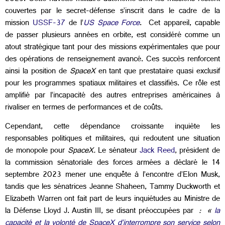
couvertes par le secret-défense s’inscrit dans le cadre de la
mission
USSF-37
de l’
US Space Force
. Cet appareil, capable
de passer plusieurs années en orbite, est considéré comme un
atout stratégique tant pour des missions expérimentales que pour
des opérations de renseignement avancé. Ces succès renforcent
ainsi la position de
SpaceX
en tant que prestataire quasi exclusif
pour les programmes spatiaux militaires et classifiés. Ce rôle est
amplifié par l’incapacité des autres entreprises américaines à
rivaliser en termes de performances et de coûts.
Cependant, cette dépendance croissante inquiète les
responsables politiques et militaires, qui redoutent une situation
de monopole pour
SpaceX.
Le sénateur
Jack Reed
, président de
la commission sénatoriale des forces armées a déclaré le 14
septembre 2023 mener une
enquête
à l’encontre d’Elon Musk,
tandis que les sénatrices Jeanne Shaheen, Tammy Duckworth et
Elizabeth Warren ont fait part de leurs inquiétudes au Ministre de
la Défense Lloyd J. Austin III, se disant préoccupées par
:
«
la
capacité et la volonté de SpaceX d’interrompre son service selon