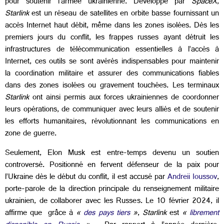
pour soutenir l’armée ukrainienne. Développé par
SpaceX
,
Starlink
est un réseau de satellites en orbite basse fournissant un
accès Internet haut débit, même dans les zones isolées. Dès les
premiers jours du conflit, les frappes russes ayant détruit les
infrastructures de télécommunication essentielles à l’accès à
Internet, ces outils se sont avérés indispensables pour maintenir
la coordination militaire et assurer des communications fiables
dans des zones isolées ou gravement touchées.
Les terminaux
Starlink
ont ainsi permis aux forces ukrainiennes de coordonner
leurs opérations, de communiquer avec leurs alliés et de soutenir
les efforts humanitaires, révolutionnant les communications en
zone de guerre.
Seulement, Elon Musk est entre-temps devenu un soutien
controversé. Positionné en fervent défenseur de la paix pour
l’Ukraine dès le début du conflit, il est accusé par
Andreii Ioussov
,
porte-parole de la direction principale du renseignement militaire
ukrainien, de collaborer avec les Russes. Le 10 février 2024, il
affirme que grâce à
«
des pays tiers
»
,
Starlink
est
«
librement