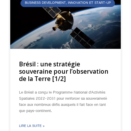
BUSINESS DEVELOPMENT, INNOVATION ET START-UP
Brésil : une stratégie
souveraine pour l’observation
de la Terre [1/2]
Le Brésil a conçu le Programme National d’Activités
Spatiales 2022-2031 pour renforcer sa souveraineté
face aux nombreux défis auxquels il fait face en tant
que pays-continent.
LIRE LA SUITE »